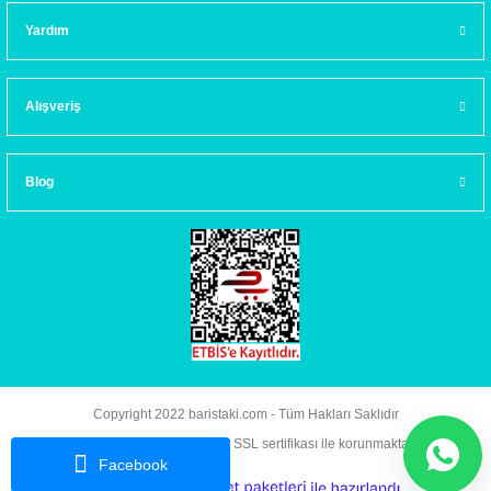
Yardım
Alışveriş
Blog
Copyright 2022 baristaki.com - Tüm Hakları Saklıdır
Kredi kartı bilgileriniz 256bit SSL sertifikası ile korunmaktadır.
Facebook
ideasoft
ile
e-