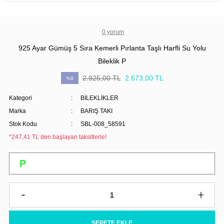
0 yorum
925 Ayar Gümüş 5 Sıra Kemerli Pırlanta Taşlı Harfli Su Yolu
Bileklik P
2.925,00 TL
2.673,00 TL
%9
Kategori
BİLEKLİKLER
Marka
BARIŞ TAKI
Stok Kodu
SBL-008_58591
*247,41 TL den başlayan taksitlerle!
SEPETE EKLE