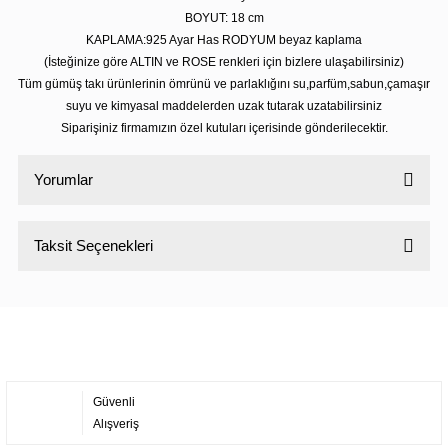
BOYUT: 18
cm
KAPLAMA:925 Ayar Has RODYUM beyaz kaplama
(İsteğinize göre ALTIN ve ROSE renkleri için bizlere ulaşabilirsiniz)
Tüm gümüş takı ürünlerinin ömrünü ve parlaklığını su,parfüm,sabun,çamaşır
suyu ve kimyasal maddelerden uzak tutarak uzatabilirsiniz
Siparişiniz firmamızın özel kutuları içerisinde gönderilecektir.
Yorumlar
Taksit Seçenekleri
Bu ürüne ilk yorumu siz yapın!
Yorum Yaz
Güvenli
Alışveriş