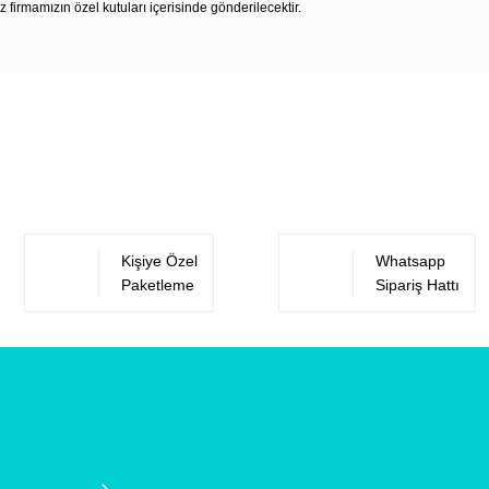
z firmamızın özel kutuları içerisinde gönderilecektir.
Bu ürüne ilk yorumu siz yapın!
Yorum Yaz
Kişiye Özel
Whatsapp
Paketleme
Sipariş Hattı