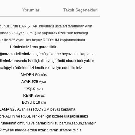
Yorumlar
Taksit Seçenekleri
ünüz ürün BARIŞ TAKI kuyumcu ustaları tarafından Altın
tesinde 925 Ayar Gümüş ile yapılarak üzeri son teknoloji
miz ile 925 Ayar Has beyaz RODYUM kaplanmaktadır.
Ürünlerimiz firma garantilidir.
tığımız modellerimiz ile gümüş üzerine beyaz altın kaplama
erimiz arasında işçilik,kalite ve görüntü olarak fark yoktur.
atlığıyla ürünlerimizi tercih ve tavsiye edebilirsiniz
MADEN:Gümüş
AYAR:
925
Ayar
TAŞ:Zirkon
RENK:Beyaz
BOYUT: 18
cm
LAMA:925 Ayar Has RODYUM beyaz kaplama
öre ALTIN ve ROSE renkleri için bizlere ulaşabilirsiniz)
rünlerinin ömrünü ve parlaklığını su,parfüm,sabun,çamaşır
kimyasal maddelerden uzak tutarak uzatabilirsiniz