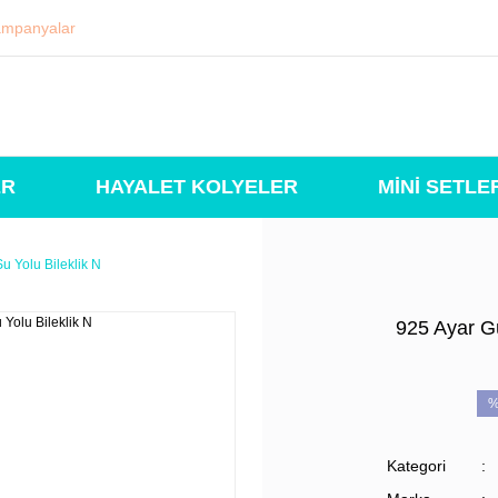
mpanyalar
ER
HAYALET KOLYELER
MİNİ SETLE
Su Yolu Bileklik N
925 Ayar Gü
%
Kategori