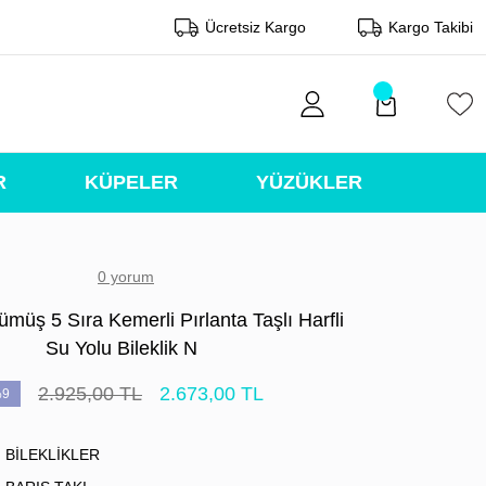
Ücretsiz Kargo
Kargo Takibi
R
KÜPELER
YÜZÜKLER
0 yorum
müş 5 Sıra Kemerli Pırlanta Taşlı Harfli
Su Yolu Bileklik N
2.925,00 TL
2.673,00 TL
9
BİLEKLİKLER