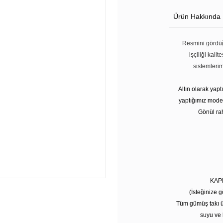
Ürün Hakkında
Resmini gördüğ
işçiliği kali
sistemleri
Altın olarak yap
yaptığımız modell
Gönül rah
KAP
(İsteğinize g
Tüm gümüş takı ü
suyu ve 