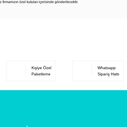
z firmamızın özel kutuları içerisinde gönderilecektir.
Bu ürüne ilk yorumu siz yapın!
Yorum Yaz
Kişiye Özel
Whatsapp
Paketleme
Sipariş Hattı