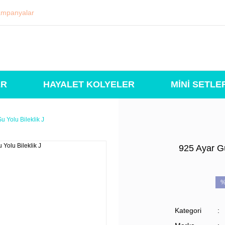
mpanyalar
ER
HAYALET KOLYELER
MİNİ SETLE
u Yolu Bileklik J
925 Ayar Gü
%
Kategori