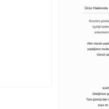
Ürün Hakkında
Resmini gördüğ
işçiliği kali
sistemleri
Altın olarak yap
yaptığımız modell
Gönül rah
KAP
(İsteğinize g
Tüm gümüş takı ü
suyu ve 