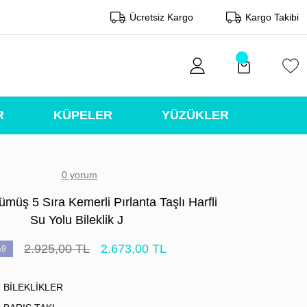
Ücretsiz Kargo
Kargo Takibi
R
KÜPELER
YÜZÜKLER
0 yorum
müş 5 Sıra Kemerli Pırlanta Taşlı Harfli
Su Yolu Bileklik J
2.925,00 TL
2.673,00 TL
9
BİLEKLİKLER