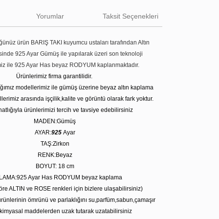
Yorumlar
Taksit Seçenekleri
ünüz ürün BARIŞ TAKI kuyumcu ustaları tarafından Altın
tesinde 925 Ayar Gümüş ile yapılarak üzeri son teknoloji
miz ile 925 Ayar Has beyaz RODYUM kaplanmaktadır.
Ürünlerimiz firma garantilidir.
tığımız modellerimiz ile gümüş üzerine beyaz altın kaplama
erimiz arasında işçilik,kalite ve görüntü olarak fark yoktur.
atlığıyla ürünlerimizi tercih ve tavsiye edebilirsiniz
MADEN:Gümüş
AYAR:
925
Ayar
TAŞ:Zirkon
RENK:Beyaz
BOYUT: 18
cm
LAMA:925 Ayar Has RODYUM beyaz kaplama
öre ALTIN ve ROSE renkleri için bizlere ulaşabilirsiniz)
rünlerinin ömrünü ve parlaklığını su,parfüm,sabun,çamaşır
kimyasal maddelerden uzak tutarak uzatabilirsiniz