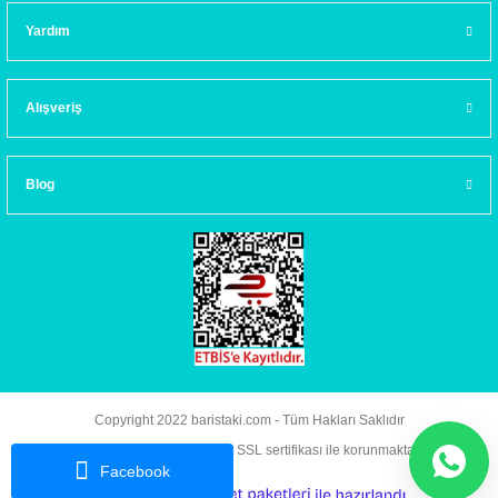
Yardım
Alışveriş
Blog
Copyright 2022 baristaki.com - Tüm Hakları Saklıdır
Kredi kartı bilgileriniz 256bit SSL sertifikası ile korunmaktadır.
Facebook
ideasoft
ile
e-