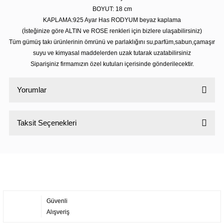
BOYUT: 18
cm
KAPLAMA:925 Ayar Has RODYUM beyaz kaplama
(İsteğinize göre ALTIN ve ROSE renkleri için bizlere ulaşabilirsiniz)
Tüm gümüş takı ürünlerinin ömrünü ve parlaklığını su,parfüm,sabun,çamaşır
suyu ve kimyasal maddelerden uzak tutarak uzatabilirsiniz
Siparişiniz firmamızın özel kutuları içerisinde gönderilecektir.
Yorumlar
Taksit Seçenekleri
Bu ürüne ilk yorumu siz yapın!
Yorum Yaz
Güvenli
Alışveriş