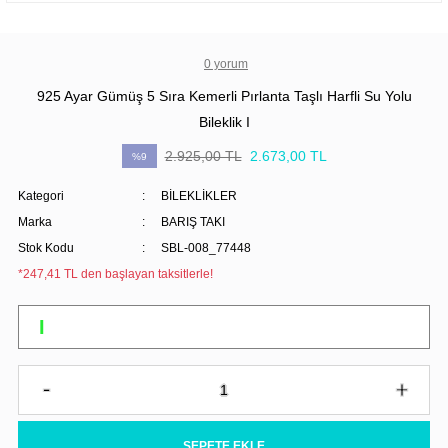
0 yorum
925 Ayar Gümüş 5 Sıra Kemerli Pırlanta Taşlı Harfli Su Yolu
Bileklik I
2.925,00 TL
2.673,00 TL
%9
Kategori
BİLEKLİKLER
Marka
BARIŞ TAKI
Stok Kodu
SBL-008_77448
*247,41 TL den başlayan taksitlerle!
SEPETE EKLE