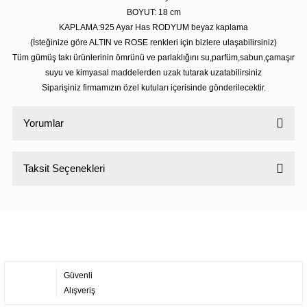
BOYUT: 18
cm
KAPLAMA:925 Ayar Has RODYUM beyaz kaplama
(İsteğinize göre ALTIN ve ROSE renkleri için bizlere ulaşabilirsiniz)
Tüm gümüş takı ürünlerinin ömrünü ve parlaklığını su,parfüm,sabun,çamaşır
suyu ve kimyasal maddelerden uzak tutarak uzatabilirsiniz
Siparişiniz firmamızın özel kutuları içerisinde gönderilecektir.
Yorumlar
Taksit Seçenekleri
Bu ürüne ilk yorumu siz yapın!
Yorum Yaz
Güvenli
Alışveriş