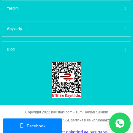
Yardım
Alışveriş
Blog
Copyright 2022 baristaki.com - Tüm Hakları Saklıdır
Kredi kartı bilgileriniz 256bit SSL sertifikası ile korunmaktadır.
Facebook
ideasoft
ile
e-