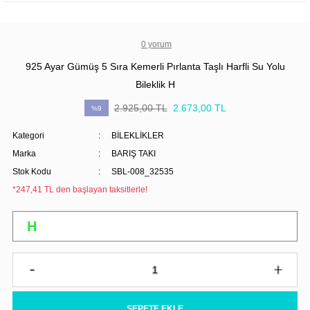
0 yorum
925 Ayar Gümüş 5 Sıra Kemerli Pırlanta Taşlı Harfli Su Yolu
Bileklik H
2.925,00 TL
2.673,00 TL
%9
Kategori
BİLEKLİKLER
Marka
BARIŞ TAKI
Stok Kodu
SBL-008_32535
*247,41 TL den başlayan taksitlerle!
SEPETE EKLE