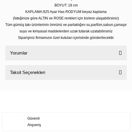
BOYUT: 18
cm
KAPLAMA:925 Ayar Has RODYUM beyaz kaplama
(İsteğinize göre ALTIN ve ROSE renkleri için bizlere ulaşabilirsiniz)
Tüm gümüş takı ürünlerinin ömrünü ve parlaklığını su,parfüm,sabun,çamaşır
suyu ve kimyasal maddelerden uzak tutarak uzatabilirsiniz
Siparişiniz firmamızın özel kutuları içerisinde gönderilecektir.
Yorumlar
Taksit Seçenekleri
Bu ürüne ilk yorumu siz yapın!
Yorum Yaz
Güvenli
Alışveriş