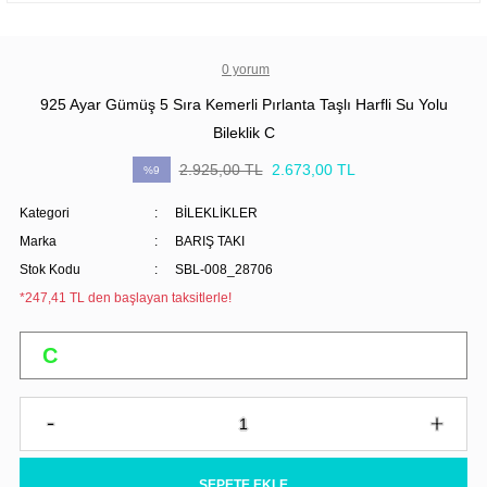
0 yorum
925 Ayar Gümüş 5 Sıra Kemerli Pırlanta Taşlı Harfli Su Yolu
Bileklik C
2.925,00 TL
2.673,00 TL
%9
Kategori
BİLEKLİKLER
Marka
BARIŞ TAKI
Stok Kodu
SBL-008_28706
*247,41 TL den başlayan taksitlerle!
SEPETE EKLE