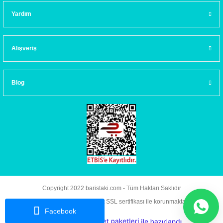
Yardım
Alışveriş
Blog
Copyright 2022 baristaki.com - Tüm Hakları Saklıdır
Kredi kartı bilgileriniz 256bit SSL sertifikası ile korunmaktadır.
Facebook
ideasoft
ile
e-