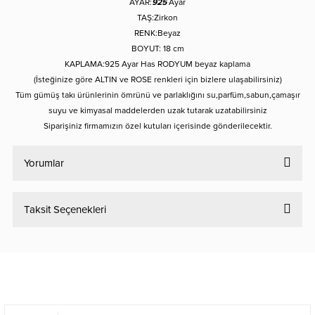
AYAR:
925
Ayar
TAŞ:Zirkon
RENK:Beyaz
BOYUT: 18
cm
KAPLAMA:925 Ayar Has RODYUM beyaz kaplama
(İsteğinize göre ALTIN ve ROSE renkleri için bizlere ulaşabilirsiniz)
Tüm gümüş takı ürünlerinin ömrünü ve parlaklığını su,parfüm,sabun,çamaşır
suyu ve kimyasal maddelerden uzak tutarak uzatabilirsiniz
Siparişiniz firmamızın özel kutuları içerisinde gönderilecektir.
Yorumlar
Taksit Seçenekleri
Bu ürüne ilk yorumu siz yapın!
Yorum Yaz