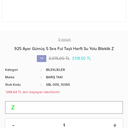
0 yorum
925 Ayar Gümüş 5 Sıra Ful Taşlı Harfli Su Yolu Bileklik Z
3.375,00 TL
3.118,50 TL
%8
Kategori
BİLEKLİKLER
Marka
BARIŞ TAKI
Stok Kodu
SBL-009_10365
*288,64 TL den başlayan taksitlerle!