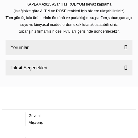
KAPLAMA:925 Ayar Has RODYUM beyaz kaplama
(İsteğinize göre ALTIN ve ROSE renkleri için bizlere ulaşabilirsiniz)
Tüm gümüş takı ürünlerinin ömrünü ve parlaklığını su,parfüm,sabun,çamaşır
suyu ve kimyasal maddelerden uzak tutarak uzatabilirsiniz
Siparişiniz firmamızın özel kutuları içerisinde gönderilecektir.
Yorumlar
Taksit Seçenekleri
Bu ürüne ilk yorumu siz yapın!
Yorum Yaz
Güvenli
Alışveriş