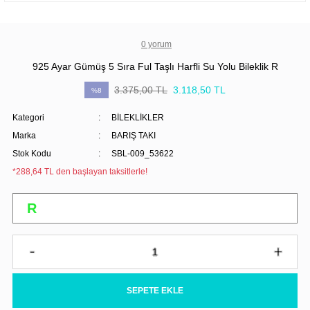
0 yorum
925 Ayar Gümüş 5 Sıra Ful Taşlı Harfli Su Yolu Bileklik R
3.375,00 TL
3.118,50 TL
%8
Kategori
BİLEKLİKLER
Marka
BARIŞ TAKI
Stok Kodu
SBL-009_53622
*288,64 TL den başlayan taksitlerle!
SEPETE EKLE