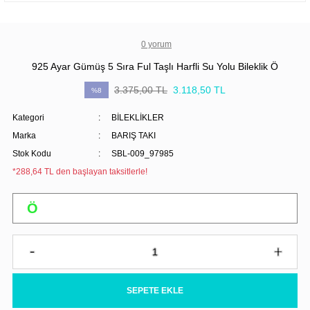
0 yorum
925 Ayar Gümüş 5 Sıra Ful Taşlı Harfli Su Yolu Bileklik Ö
3.375,00 TL
3.118,50 TL
%8
Kategori
BİLEKLİKLER
Marka
BARIŞ TAKI
Stok Kodu
SBL-009_97985
*288,64 TL den başlayan taksitlerle!
SEPETE EKLE