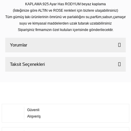
KAPLAMA:925 Ayar Has RODYUM beyaz kaplama
(İsteğinize göre ALTIN ve ROSE renkleri için bizlere ulaşabilirsiniz)
Tüm gümüş takı ürünlerinin ömrünü ve parlaklığını su,parfüm,sabun,çamaşır
suyu ve kimyasal maddelerden uzak tutarak uzatabilirsiniz
Siparişiniz firmamızın özel kutuları içerisinde gönderilecektir.
Yorumlar
Taksit Seçenekleri
Bu ürüne ilk yorumu siz yapın!
Yorum Yaz
Güvenli
Alışveriş