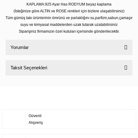
KAPLAMA:925 Ayar Has RODYUM beyaz kaplama
(İsteğinize göre ALTIN ve ROSE renkleri için bizlere ulaşabilirsiniz)
Tüm gümüş takı ürünlerinin ömrünü ve parlaklığını su,parfüm,sabun,çamaşır
suyu ve kimyasal maddelerden uzak tutarak uzatabilirsiniz
Siparişiniz firmamızın özel kutuları içerisinde gönderilecektir.
Yorumlar
Taksit Seçenekleri
Bu ürüne ilk yorumu siz yapın!
Yorum Yaz
Güvenli
Alışveriş