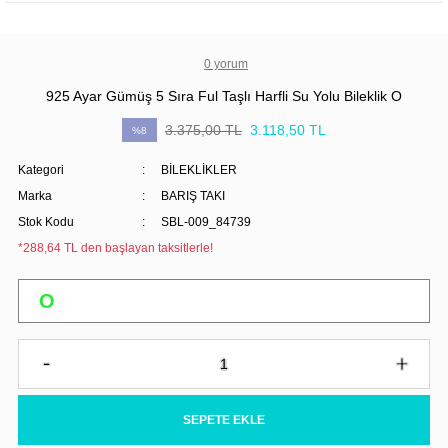
0 yorum
925 Ayar Gümüş 5 Sıra Ful Taşlı Harfli Su Yolu Bileklik O
3.375,00 TL
3.118,50 TL
%8
Kategori
BİLEKLİKLER
Marka
BARIŞ TAKI
Stok Kodu
SBL-009_84739
*288,64 TL den başlayan taksitlerle!
SEPETE EKLE