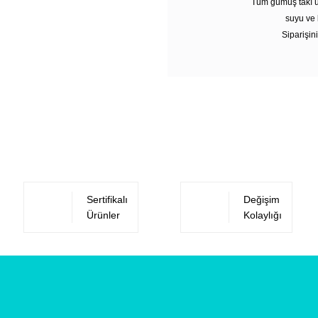
Tüm gümüş takı ü
suyu ve 
Siparişini
Sertifikalı
Değişim
Ürünler
Kolaylığı