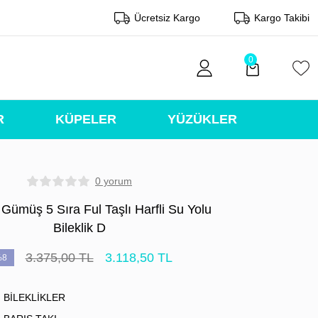
Ücretsiz Kargo
Kargo Takibi
0
R
KÜPELER
YÜZÜKLER
0 yorum
Gümüş 5 Sıra Ful Taşlı Harfli Su Yolu
Bileklik D
3.375,00 TL
3.118,50 TL
%8
BİLEKLİKLER