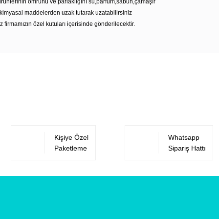
rünlerinin ömrünü ve parlaklığını su,parfüm,sabun,çamaşır
kimyasal maddelerden uzak tutarak uzatabilirsiniz
z firmamızın özel kutuları içerisinde gönderilecektir.
Bu ürüne ilk yorumu siz yapın!
Yorum Yaz
Kişiye Özel
Whatsapp
Paketleme
Sipariş Hattı