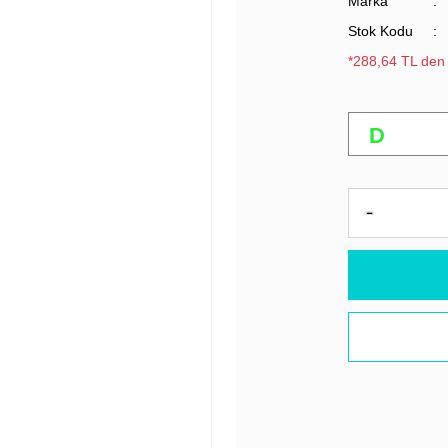
Marka
Stok Kodu
*288,64 TL den 