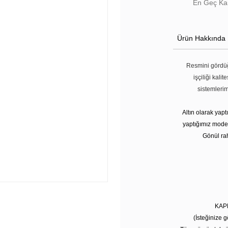
En Geç Kar
Ürün Hakkında
Resmini gördüğ
işçiliği kali
sistemleri
Altın olarak yap
yaptığımız modell
Gönül rah
KAP
(İsteğinize g