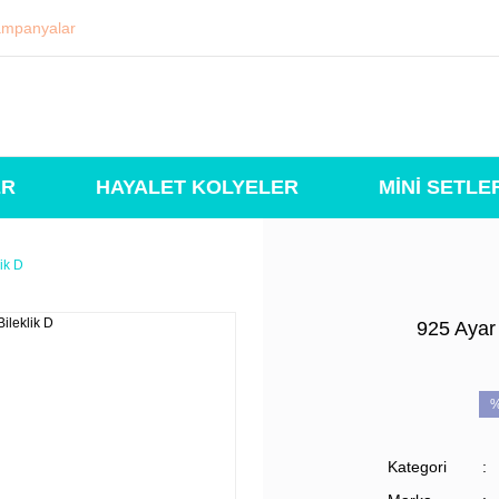
mpanyalar
ER
HAYALET KOLYELER
MİNİ SETLE
ik D
925 Ayar 
Kategori