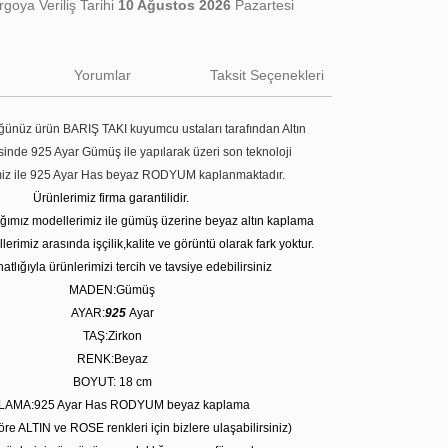
goya Veriliş Tarihi
10 Ağustos 2026
Pazartesi
Yorumlar
Taksit Seçenekleri
ünüz ürün BARIŞ TAKI kuyumcu ustaları tarafından Altın
tesinde 925 Ayar Gümüş ile yapılarak üzeri son teknoloji
miz ile 925 Ayar Has beyaz RODYUM kaplanmaktadır.
Ürünlerimiz firma garantilidir.
tığımız modellerimiz ile gümüş üzerine beyaz altın kaplama
erimiz arasında işçilik,kalite ve görüntü olarak fark yoktur.
atlığıyla ürünlerimizi tercih ve tavsiye edebilirsiniz
MADEN:Gümüş
AYAR:
925
Ayar
TAŞ:Zirkon
RENK:Beyaz
BOYUT: 18
cm
LAMA:925 Ayar Has RODYUM beyaz kaplama
öre ALTIN ve ROSE renkleri için bizlere ulaşabilirsiniz)