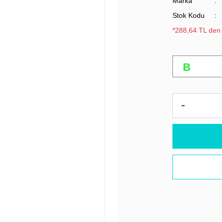
Marka
Stok Kodu
*288,64 TL den 