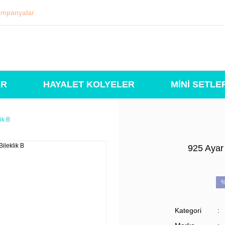
mpanyalar
ER
HAYALET KOLYELER
MİNİ SETLE
ik B
925 Ayar 
Kategori