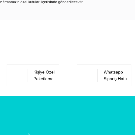
z firmamızın özel kutuları içerisinde gönderilecektir.
Bu ürüne ilk yorumu siz yapın!
Yorum Yaz
Kişiye Özel
Whatsapp
Paketleme
Sipariş Hattı