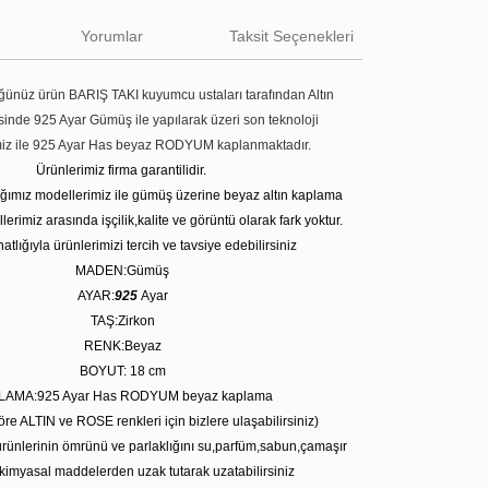
Yorumlar
Taksit Seçenekleri
ünüz ürün BARIŞ TAKI kuyumcu ustaları tarafından Altın
tesinde 925 Ayar Gümüş ile yapılarak üzeri son teknoloji
miz ile 925 Ayar Has beyaz RODYUM kaplanmaktadır.
Ürünlerimiz firma garantilidir.
tığımız modellerimiz ile gümüş üzerine beyaz altın kaplama
erimiz arasında işçilik,kalite ve görüntü olarak fark yoktur.
atlığıyla ürünlerimizi tercih ve tavsiye edebilirsiniz
MADEN:Gümüş
AYAR:
925
Ayar
TAŞ:Zirkon
RENK:Beyaz
BOYUT: 18
cm
LAMA:925 Ayar Has RODYUM beyaz kaplama
öre ALTIN ve ROSE renkleri için bizlere ulaşabilirsiniz)
rünlerinin ömrünü ve parlaklığını su,parfüm,sabun,çamaşır
kimyasal maddelerden uzak tutarak uzatabilirsiniz