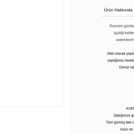
Ürün Hakkında
Resmini gördüğ
işçiliği kali
sistemleri
Altın olarak yap
yaptığımız modell
Gönül rah
KAP
(İsteğinize g
Tüm gümüş takı ü
suyu ve 