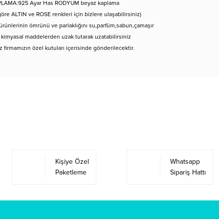
LAMA:925 Ayar Has RODYUM beyaz kaplama
göre ALTIN ve ROSE renkleri için bizlere ulaşabilirsiniz)
rünlerinin ömrünü ve parlaklığını su,parfüm,sabun,çamaşır
 kimyasal maddelerden uzak tutarak uzatabilirsiniz
iz firmamızın özel kutuları içerisinde gönderilecektir.
Bu ürüne ilk yorumu siz yapın!
Yorum Yaz
Kişiye Özel
Whatsapp
Paketleme
Sipariş Hattı