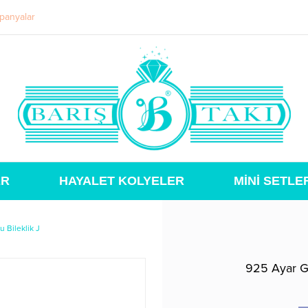
panyalar
ER
HAYALET KOLYELER
MİNİ SETLE
u Bileklik J
925 Ayar Gü