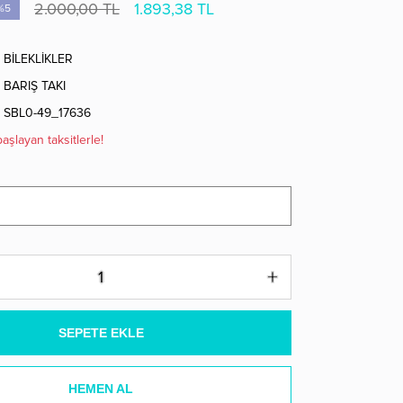
2.000,00 TL
1.893,38 TL
%5
BİLEKLİKLER
BARIŞ TAKI
SBL0-49_17636
aşlayan taksitlerle!
SEPETE EKLE
HEMEN AL