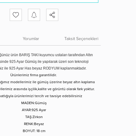
Yorumlar
Taksit Seçenekleri
ünüz ürün BARIŞ TAKI kuyumcu ustaları tarafından Altın
tesinde 925 Ayar Gümüş ile yapılarak üzeri son teknoloji
miz ile 925 Ayar Has beyaz RODYUM kaplanmaktadır.
Ürünlerimiz firma garantilidir.
tığımız modellerimiz ile gümüş üzerine beyaz altın kaplama
erimiz arasında işçilik,kalite ve görüntü olarak fark yoktur.
atlığıyla ürünlerimizi tercih ve tavsiye edebilirsiniz
MADEN:Gümüş
AYAR:925 Ayar
TAŞ:Zirkon
RENK:Beyaz
BOYUT: 18 cm