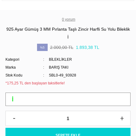
0 yorum
925 Ayar Gümüş 3 MM Pırlanta Taşlı Zincir Harfli Su Yolu Bileklik
İ
2.000,00 TL
1.893,38 TL
%5
Kategori
BİLEKLİKLER
Marka
BARIŞ TAKI
Stok Kodu
SBL0-49_93928
*175,25 TL den başlayan taksitlerle!
SEPETE EKLE