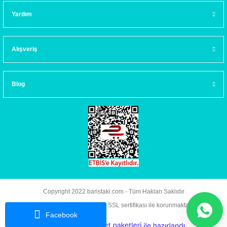
Yardım
Alışveriş
Blog
Copyright 2022 baristaki.com - Tüm Hakları Saklıdır
Kredi kartı bilgileriniz 256bit SSL sertifikası ile korunmaktadır.
Facebook
ideasoft
ile
e-