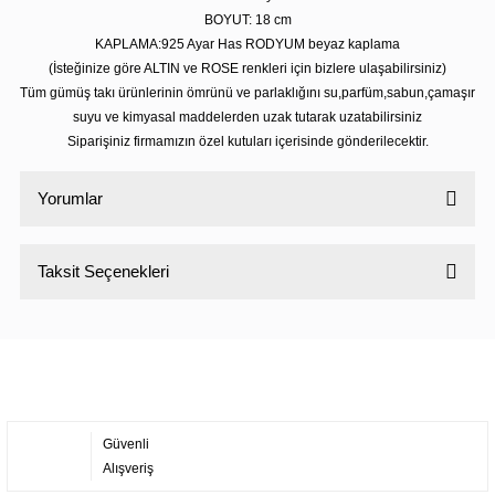
BOYUT: 18 cm
KAPLAMA:925 Ayar Has RODYUM beyaz kaplama
(İsteğinize göre ALTIN ve ROSE renkleri için bizlere ulaşabilirsiniz)
Tüm gümüş takı ürünlerinin ömrünü ve parlaklığını su,parfüm,sabun,çamaşır
suyu ve kimyasal maddelerden uzak tutarak uzatabilirsiniz
Siparişiniz firmamızın özel kutuları içerisinde gönderilecektir.
Yorumlar
Taksit Seçenekleri
Bu ürüne ilk yorumu siz yapın!
Yorum Yaz
Güvenli
Alışveriş