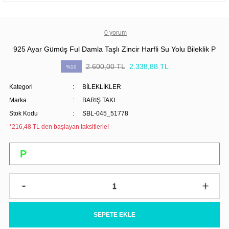
0 yorum
925 Ayar Gümüş Ful Damla Taşlı Zincir Harfli Su Yolu Bileklik P
2.600,00 TL
2.338,88 TL
%10
Kategori
BİLEKLİKLER
Marka
BARIŞ TAKI
Stok Kodu
SBL-045_51778
*216,48 TL den başlayan taksitlerle!
SEPETE EKLE