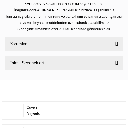
KAPLAMA:925 Ayar Has RODYUM beyaz kaplama
(İsteğinize göre ALTIN ve ROSE renkleri için bizlere ulaşabilirsiniz)
Tüm gümüş takı ürünlerinin ömrünü ve parlaklığını su,parfüm,sabun,çamaşır
suyu ve kimyasal maddelerden uzak tutarak uzatabilirsiniz
Siparişiniz firmamızın özel kutuları içerisinde gönderilecektir.
Yorumlar
Taksit Seçenekleri
Bu ürüne ilk yorumu siz yapın!
Yorum Yaz
Güvenli
Alışveriş