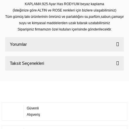
KAPLAMA:925 Ayar Has RODYUM beyaz kaplama
(İsteğinize göre ALTIN ve ROSE renkleri için bizlere ulaşabilirsiniz)
Tüm gümüş takı ürünlerinin ömrünü ve parlaklığını su,parfüm,sabun,çamaşır
suyu ve kimyasal maddelerden uzak tutarak uzatabilirsiniz
Siparişiniz firmamızın özel kutuları içerisinde gönderilecektir.
Yorumlar
Taksit Seçenekleri
Bu ürüne ilk yorumu siz yapın!
Yorum Yaz
Güvenli
Alışveriş