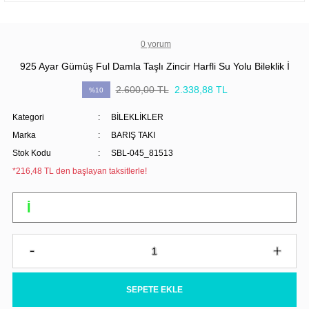
0 yorum
925 Ayar Gümüş Ful Damla Taşlı Zincir Harfli Su Yolu Bileklik İ
2.600,00 TL
2.338,88 TL
%10
Kategori
BİLEKLİKLER
Marka
BARIŞ TAKI
Stok Kodu
SBL-045_81513
*216,48 TL den başlayan taksitlerle!
SEPETE EKLE