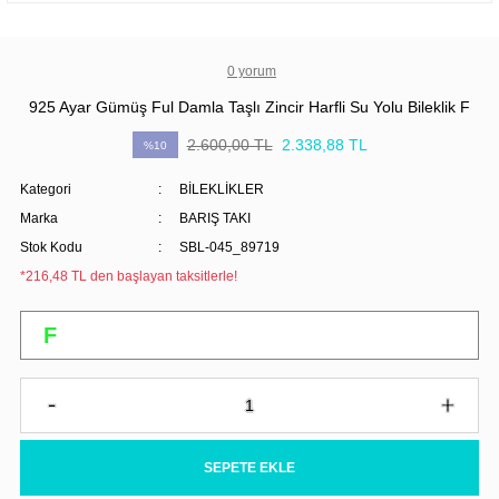
0 yorum
925 Ayar Gümüş Ful Damla Taşlı Zincir Harfli Su Yolu Bileklik F
2.600,00 TL
2.338,88 TL
%10
Kategori
BİLEKLİKLER
Marka
BARIŞ TAKI
Stok Kodu
SBL-045_89719
*216,48 TL den başlayan taksitlerle!
SEPETE EKLE