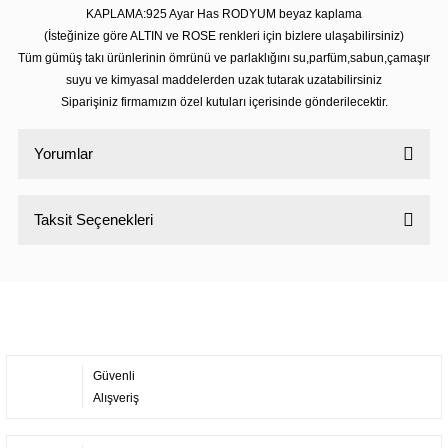
KAPLAMA:925 Ayar Has RODYUM beyaz kaplama
(İsteğinize göre ALTIN ve ROSE renkleri için bizlere ulaşabilirsiniz)
Tüm gümüş takı ürünlerinin ömrünü ve parlaklığını su,parfüm,sabun,çamaşır
suyu ve kimyasal maddelerden uzak tutarak uzatabilirsiniz
Siparişiniz firmamızın özel kutuları içerisinde gönderilecektir.
Yorumlar
Taksit Seçenekleri
Bu ürüne ilk yorumu siz yapın!
Yorum Yaz
Güvenli
Alışveriş