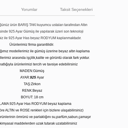
Yorumlar
Taksit Seçenekleri
ünüz ürün BARIŞ TAKI kuyumcu ustaları tarafından Altın
tesinde 925 Ayar Gümüş ile yapılarak üzeri son teknoloji
miz ile 925 Ayar Has beyaz RODYUM kaplanmaktadır.
Ürünlerimiz firma garantilidir.
tığımız modellerimiz ile gümüş üzerine beyaz altın kaplama
erimiz arasında işçilik,kalite ve görüntü olarak fark yoktur.
atlığıyla ürünlerimizi tercih ve tavsiye edebilirsiniz
MADEN:Gümüş
AYAR:
925
Ayar
TAŞ:Zirkon
RENK:Beyaz
BOYUT: 18 cm
LAMA:925 Ayar Has RODYUM beyaz kaplama
öre ALTIN ve ROSE renkleri için bizlere ulaşabilirsiniz)
rünlerinin ömrünü ve parlaklığını su,parfüm,sabun,çamaşır
kimyasal maddelerden uzak tutarak uzatabilirsiniz