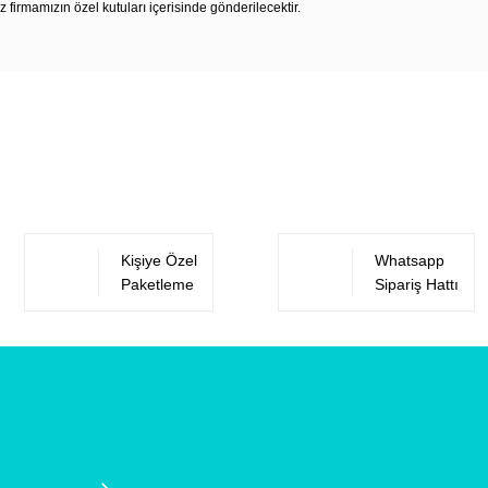
z firmamızın özel kutuları içerisinde gönderilecektir.
Bu ürüne ilk yorumu siz yapın!
Yorum Yaz
Kişiye Özel
Whatsapp
Paketleme
Sipariş Hattı