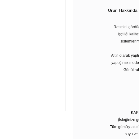
Ürün Hakkında
Resmini gördüğ
işçiliği kali
sistemleri
Altın olarak yap
yaptığımız modell
Gönül rah
KAP
(İsteğinize g
Tüm gümüş takı ü
suyu ve 