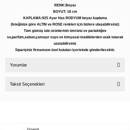
RENK:Beyaz
BOYUT: 18 cm
KAPLAMA:925 Ayar Has RODYUM beyaz kaplama
(İsteğinize göre ALTIN ve ROSE renkleri için bizlere ulaşabilirsiniz)
Tüm gümüş takı ürünlerinin ömrünü ve parlaklığını
su,parfüm,sabun,çamaşır suyu ve kimyasal maddelerden uzak tutarak
uzatabilirsiniz
Siparişiniz firmamızın özel kutuları içerisinde gönderilecektir.
Yorumlar
Taksit Seçenekleri
Bu ürüne ilk yorumu siz yapın!
Yorum Yaz
Güvenli