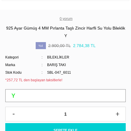
0 yorum
925 Ayar Gümüş 4 MM Pırlanta Taşlı Zincir Harfli Su Yolu Bileklik
Y
2.900,00 TL
2.784,38 TL
%4
Kategori
BİLEKLİKLER
Marka
BARIŞ TAKI
Stok Kodu
SBL-047_6011
*257,72 TL den başlayan taksitlerle!
SEPETE EKLE