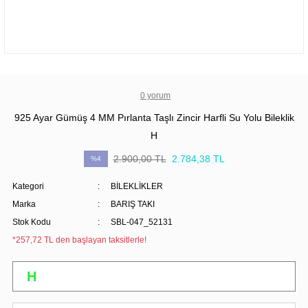
0 yorum
925 Ayar Gümüş 4 MM Pırlanta Taşlı Zincir Harfli Su Yolu Bileklik
H
2.900,00 TL
2.784,38 TL
%4
Kategori
BİLEKLİKLER
Marka
BARIŞ TAKI
Stok Kodu
SBL-047_52131
*257,72 TL den başlayan taksitlerle!