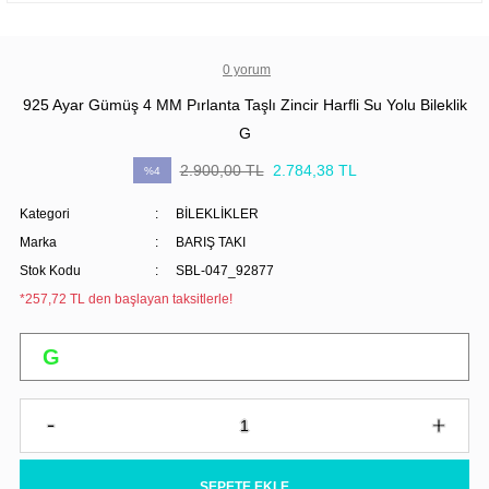
0 yorum
925 Ayar Gümüş 4 MM Pırlanta Taşlı Zincir Harfli Su Yolu Bileklik
G
2.900,00 TL
2.784,38 TL
%4
Kategori
BİLEKLİKLER
Marka
BARIŞ TAKI
Stok Kodu
SBL-047_92877
*257,72 TL den başlayan taksitlerle!
SEPETE EKLE