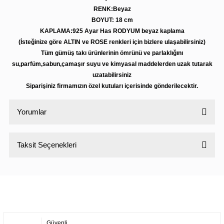
RENK:Beyaz
BOYUT: 18 cm
KAPLAMA:925 Ayar Has RODYUM beyaz kaplama
(İsteğinize göre ALTIN ve ROSE renkleri için bizlere ulaşabilirsiniz)
Tüm gümüş takı ürünlerinin ömrünü ve parlaklığını
su,parfüm,sabun,çamaşır suyu ve kimyasal maddelerden uzak tutarak
uzatabilirsiniz
Siparişiniz firmamızın özel kutuları içerisinde gönderilecektir.
Yorumlar
Taksit Seçenekleri
Bu ürüne ilk yorumu siz yapın!
Yorum Yaz
Güvenli