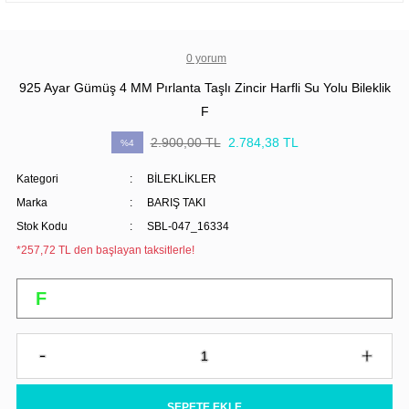
0 yorum
925 Ayar Gümüş 4 MM Pırlanta Taşlı Zincir Harfli Su Yolu Bileklik
F
2.900,00 TL
2.784,38 TL
%4
Kategori
BİLEKLİKLER
Marka
BARIŞ TAKI
Stok Kodu
SBL-047_16334
*257,72 TL den başlayan taksitlerle!
SEPETE EKLE