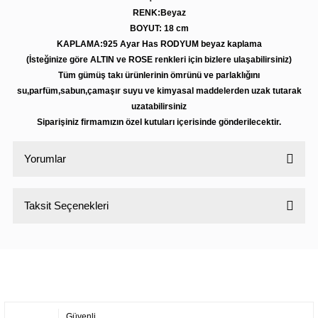
RENK:Beyaz
BOYUT: 18 cm
KAPLAMA:925 Ayar Has RODYUM beyaz kaplama
(İsteğinize göre ALTIN ve ROSE renkleri için bizlere ulaşabilirsiniz)
Tüm gümüş takı ürünlerinin ömrünü ve parlaklığını
su,parfüm,sabun,çamaşır suyu ve kimyasal maddelerden uzak tutarak
uzatabilirsiniz
Siparişiniz firmamızın özel kutuları içerisinde gönderilecektir.
Yorumlar
Taksit Seçenekleri
Bu ürüne ilk yorumu siz yapın!
Yorum Yaz
Güvenli