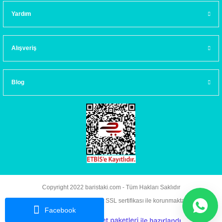
Yardım
Alışveriş
Blog
Copyright 2022 baristaki.com - Tüm Hakları Saklıdır
Kredi kartı bilgileriniz 256bit SSL sertifikası ile korunmaktadır.
Facebook
ideasoft
ile
e-