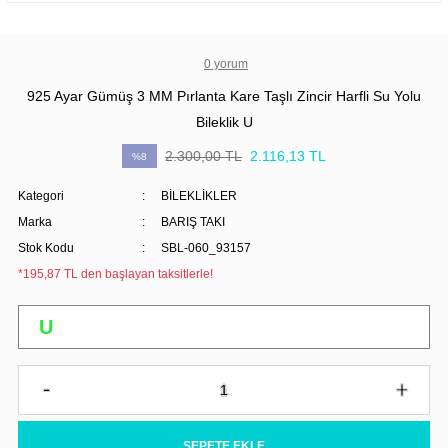
0 yorum
925 Ayar Gümüş 3 MM Pırlanta Kare Taşlı Zincir Harfli Su Yolu
Bileklik U
2.300,00 TL
2.116,13 TL
%8
Kategori
BİLEKLİKLER
Marka
BARIŞ TAKI
Stok Kodu
SBL-060_93157
*195,87 TL den başlayan taksitlerle!
SEPETE EKLE