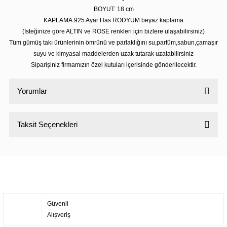
BOYUT: 18 cm
KAPLAMA:925 Ayar Has RODYUM beyaz kaplama
(İsteğinize göre ALTIN ve ROSE renkleri için bizlere ulaşabilirsiniz)
Tüm gümüş takı ürünlerinin ömrünü ve parlaklığını su,parfüm,sabun,çamaşır
suyu ve kimyasal maddelerden uzak tutarak uzatabilirsiniz
Siparişiniz firmamızın özel kutuları içerisinde gönderilecektir.
Yorumlar
Taksit Seçenekleri
Bu ürüne ilk yorumu siz yapın!
Yorum Yaz
Güvenli
Alışveriş