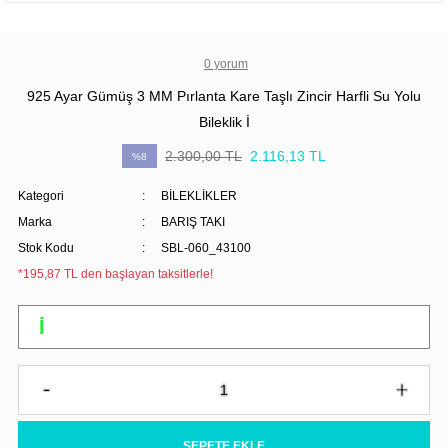
0 yorum
925 Ayar Gümüş 3 MM Pırlanta Kare Taşlı Zincir Harfli Su Yolu
Bileklik İ
2.300,00 TL
2.116,13 TL
%8
Kategori
BİLEKLİKLER
Marka
BARIŞ TAKI
Stok Kodu
SBL-060_43100
*195,87 TL den başlayan taksitlerle!
SEPETE EKLE