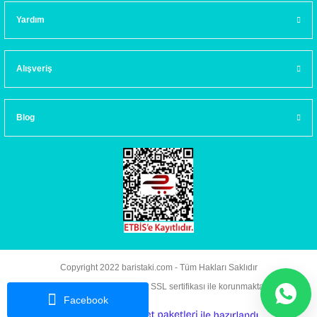
Yardım
Alışveriş
Blog
Copyright 2022 baristaki.com - Tüm Hakları Saklıdır
Kredi kartı bilgileriniz 256bit SSL sertifikası ile korunmaktadır.
Facebook
ideasoft
ile
e-