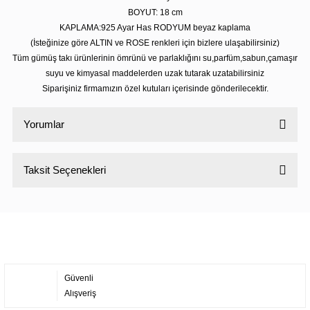
BOYUT: 18 cm
KAPLAMA:925 Ayar Has RODYUM beyaz kaplama
(İsteğinize göre ALTIN ve ROSE renkleri için bizlere ulaşabilirsiniz)
Tüm gümüş takı ürünlerinin ömrünü ve parlaklığını su,parfüm,sabun,çamaşır
suyu ve kimyasal maddelerden uzak tutarak uzatabilirsiniz
Siparişiniz firmamızın özel kutuları içerisinde gönderilecektir.
Yorumlar
Taksit Seçenekleri
Bu ürüne ilk yorumu siz yapın!
Yorum Yaz
Güvenli
Alışveriş