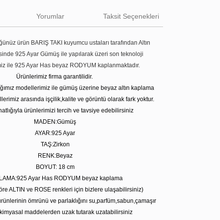
Yorumlar
Taksit Seçenekleri
ünüz ürün BARIŞ TAKI kuyumcu ustaları tarafından Altın
tesinde 925 Ayar Gümüş ile yapılarak üzeri son teknoloji
miz ile 925 Ayar Has beyaz RODYUM kaplanmaktadır.
Ürünlerimiz firma garantilidir.
tığımız modellerimiz ile gümüş üzerine beyaz altın kaplama
erimiz arasında işçilik,kalite ve görüntü olarak fark yoktur.
atlığıyla ürünlerimizi tercih ve tavsiye edebilirsiniz
MADEN:Gümüş
AYAR:925 Ayar
TAŞ:Zirkon
RENK:Beyaz
BOYUT: 18 cm
LAMA:925 Ayar Has RODYUM beyaz kaplama
öre ALTIN ve ROSE renkleri için bizlere ulaşabilirsiniz)
rünlerinin ömrünü ve parlaklığını su,parfüm,sabun,çamaşır
kimyasal maddelerden uzak tutarak uzatabilirsiniz