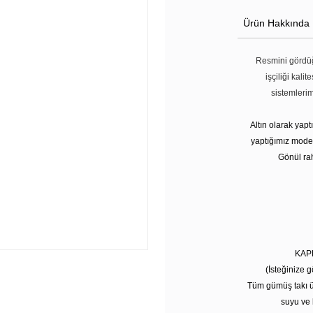
Ürün Hakkında
Resmini gördüğ
işçiliği kali
sistemleri
Altın olarak yap
yaptığımız modell
Gönül rah
KAP
(İsteğinize g
Tüm gümüş takı ü
suyu ve 