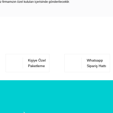
z firmamızın özel kutuları içerisinde gönderilecektir.
Bu ürüne ilk yorumu siz yapın!
Yorum Yaz
Kişiye Özel
Whatsapp
Paketleme
Sipariş Hattı