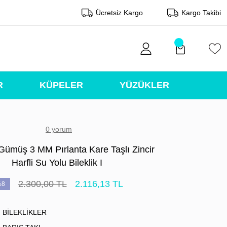
Ücretsiz Kargo
Kargo Takibi
R
KÜPELER
YÜZÜKLER
0 yorum
Gümüş 3 MM Pırlanta Kare Taşlı Zincir
Harfli Su Yolu Bileklik I
2.300,00 TL
2.116,13 TL
%8
BİLEKLİKLER