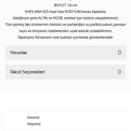
BOYUT: 18 cm
KAPLAMA:925 Ayar Has RODYUM beyaz kaplama
(İsteğinize göre ALTIN ve ROSE renkleri için bizlere ulaşabilirsiniz)
Tüm gümüş takı ürünlerinin ömrünü ve parlaklığını su,parfüm,sabun,çamaşır
suyu ve kimyasal maddelerden uzak tutarak uzatabilirsiniz
Siparişiniz firmamızın özel kutuları içerisinde gönderilecektir.
Yorumlar
Taksit Seçenekleri
Bu ürüne ilk yorumu siz yapın!
Yorum Yaz
Güvenli
Alışveriş