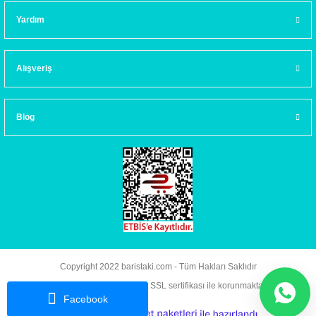
Yardım
Alışveriş
Blog
Copyright 2022 baristaki.com - Tüm Hakları Saklıdır
Kredi kartı bilgileriniz 256bit SSL sertifikası ile korunmaktadır.
Facebook
ideasoft
ile
e-