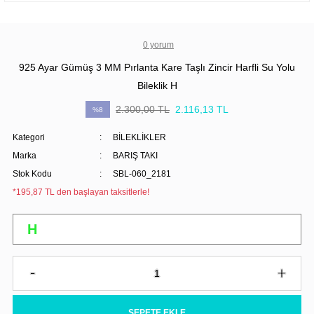
0 yorum
925 Ayar Gümüş 3 MM Pırlanta Kare Taşlı Zincir Harfli Su Yolu
Bileklik H
2.300,00 TL
2.116,13 TL
%8
Kategori
BİLEKLİKLER
Marka
BARIŞ TAKI
Stok Kodu
SBL-060_2181
*195,87 TL den başlayan taksitlerle!
SEPETE EKLE