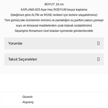
BOYUT: 18 cm
KAPLAMA:925 Ayar Has RODYUM beyaz kaplama
(İsteğinize göre ALTIN ve ROSE renkleri için bizlere ulaşabilirsiniz)
Tüm gümüş takı ürünlerinin ömrünü ve parlaklığını su,parfüm,sabun,çamaşır
suyu ve kimyasal maddelerden uzak tutarak uzatabilirsiniz
Siparişiniz firmamızın özel kutuları içerisinde gönderilecektir.
Yorumlar
Taksit Seçenekleri
Bu ürüne ilk yorumu siz yapın!
Yorum Yaz
Güvenli
Alışveriş