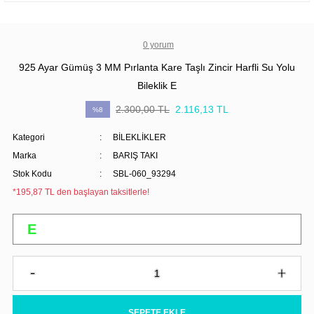
0 yorum
925 Ayar Gümüş 3 MM Pırlanta Kare Taşlı Zincir Harfli Su Yolu
Bileklik E
2.300,00 TL
2.116,13 TL
%8
Kategori
BİLEKLİKLER
Marka
BARIŞ TAKI
Stok Kodu
SBL-060_93294
*195,87 TL den başlayan taksitlerle!
SEPETE EKLE