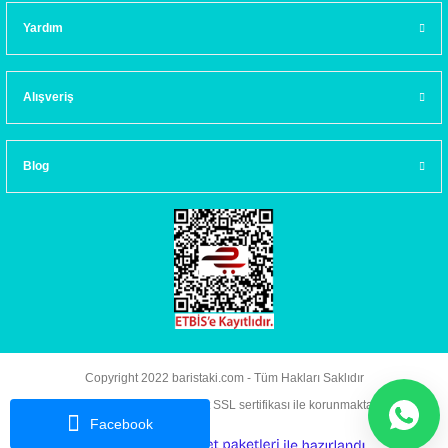
Yardım
Alışveriş
Blog
Copyright 2022 baristaki.com - Tüm Hakları Saklıdır
Kredi kartı bilgileriniz 256bit SSL sertifikası ile korunmaktadır.
Facebook
ideasoft
ile
e-