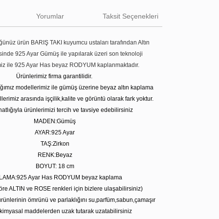
Yorumlar
Taksit Seçenekleri
ünüz ürün BARIŞ TAKI kuyumcu ustaları tarafından Altın
tesinde 925 Ayar Gümüş ile yapılarak üzeri son teknoloji
miz ile 925 Ayar Has beyaz RODYUM kaplanmaktadır.
Ürünlerimiz firma garantilidir.
tığımız modellerimiz ile gümüş üzerine beyaz altın kaplama
erimiz arasında işçilik,kalite ve görüntü olarak fark yoktur.
atlığıyla ürünlerimizi tercih ve tavsiye edebilirsiniz
MADEN:Gümüş
AYAR:925 Ayar
TAŞ:Zirkon
RENK:Beyaz
BOYUT: 18 cm
LAMA:925 Ayar Has RODYUM beyaz kaplama
öre ALTIN ve ROSE renkleri için bizlere ulaşabilirsiniz)
rünlerinin ömrünü ve parlaklığını su,parfüm,sabun,çamaşır
kimyasal maddelerden uzak tutarak uzatabilirsiniz