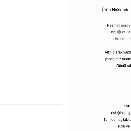
Ürün Hakkında
Resmini gördüğ
işçiliği kali
sistemleri
Altın olarak yap
yaptığımız modell
Gönül rah
KAP
(İsteğinize g
Tüm gümüş takı ü
suyu ve 