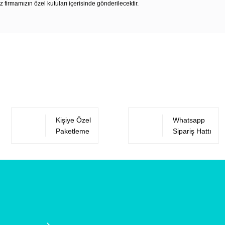
z firmamızın özel kutuları içerisinde gönderilecektir.
Bu ürüne ilk yorumu siz yapın!
Yorum Yaz
Kişiye Özel
Whatsapp
Paketleme
Sipariş Hattı