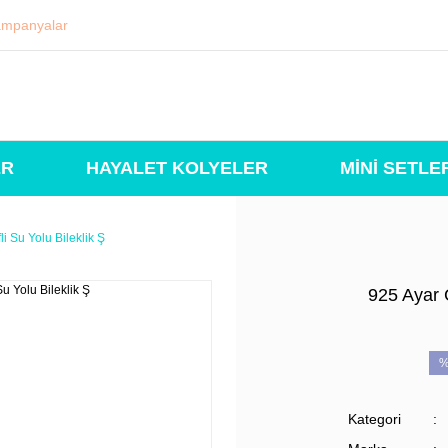
mpanyalar
ER
HAYALET KOLYELER
MİNİ SETLE
i Su Yolu Bileklik Ş
925 Ayar 
%
Kategori