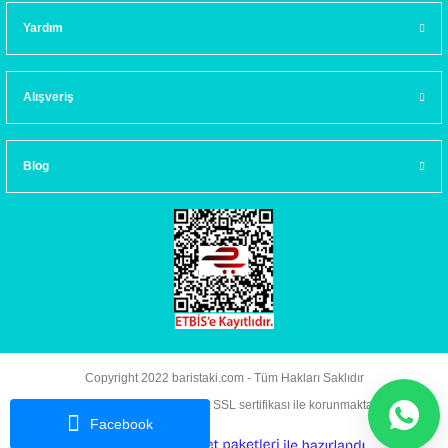
Yardım
Alışveriş
Blog
Copyright 2022 baristaki.com - Tüm Hakları Saklıdır
Kredi kartı bilgileriniz 256bit SSL sertifikası ile korunmaktadır.
Facebook
ideasoft
ile
e-