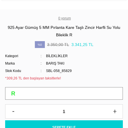
0 yorum
925 Ayar Gümüş 5 MM Pırlanta Kare Taşlı Zincir Harfli Su Yolu
Bileklik R
3.350,00 TL
3.341,25 TL
%0
Kategori
BİLEKLİKLER
Marka
BARIŞ TAKI
Stok Kodu
SBL-058_85829
*309,26 TL den başlayan taksitlerle!
SEPETE EKLE