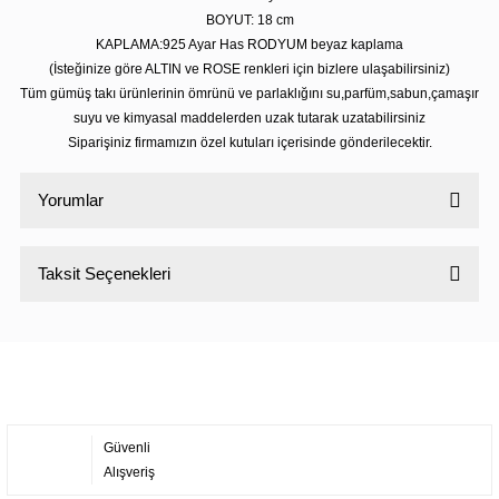
BOYUT: 18 cm
KAPLAMA:925 Ayar Has RODYUM beyaz kaplama
(İsteğinize göre ALTIN ve ROSE renkleri için bizlere ulaşabilirsiniz)
Tüm gümüş takı ürünlerinin ömrünü ve parlaklığını su,parfüm,sabun,çamaşır
suyu ve kimyasal maddelerden uzak tutarak uzatabilirsiniz
Siparişiniz firmamızın özel kutuları içerisinde gönderilecektir.
Yorumlar
Taksit Seçenekleri
Bu ürüne ilk yorumu siz yapın!
Yorum Yaz
Güvenli
Alışveriş