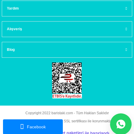
Yardım
Alışveriş
Blog
Copyright 2022 baristaki.com - Tüm Hakları Saklıdır
Kredi kartı bilgileriniz 256bit SSL sertifikası ile korunmaktadır.
Facebook
ideasoft
ile
e-