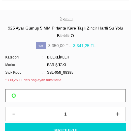
0 yorum
925 Ayar Gümüş 5 MM Pırlanta Kare Taşlı Zincir Harfli Su Yolu
Bileklik O
3.350,00 TL
3.341,25 TL
%0
Kategori
BİLEKLİKLER
Marka
BARIŞ TAKI
Stok Kodu
SBL-058_98385
*309,26 TL den başlayan taksitlerle!
SEPETE EKLE