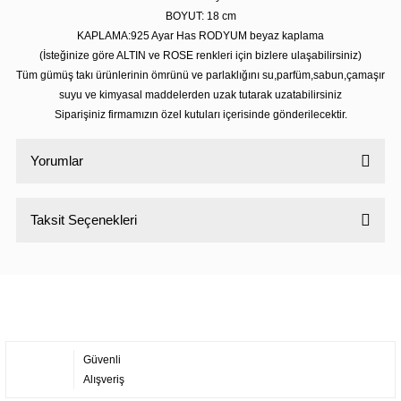
BOYUT: 18 cm
KAPLAMA:925 Ayar Has RODYUM beyaz kaplama
(İsteğinize göre ALTIN ve ROSE renkleri için bizlere ulaşabilirsiniz)
Tüm gümüş takı ürünlerinin ömrünü ve parlaklığını su,parfüm,sabun,çamaşır
suyu ve kimyasal maddelerden uzak tutarak uzatabilirsiniz
Siparişiniz firmamızın özel kutuları içerisinde gönderilecektir.
Yorumlar
Taksit Seçenekleri
Bu ürüne ilk yorumu siz yapın!
Yorum Yaz
Güvenli
Alışveriş