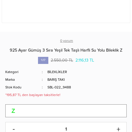
0 yorum
925 Ayar Gümüş 3 Sıra Yeşil Tek Taşlı Harfli Su Yolu Bileklik Z
2.550,00 TL
2.116,13 TL
%17
Kategori
BİLEKLİKLER
Marka
BARIŞ TAKI
Stok Kodu
SBL-022_9488
*195,87 TL den başlayan taksitlerle!