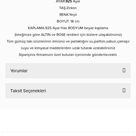
AYAR:
925
Ayar
TAŞ:Zirkon
RENK:Yeşil
BOYUT: 18 cm
KAPLAMA:925 Ayar Has RODYUM beyaz kaplama
(İsteğinize göre ALTIN ve ROSE renkleri için bizlere ulaşabilirsiniz)
Tüm gümüş takı ürünlerinin ömrünü ve parlaklığını su,parfüm,sabun,çamaşır
suyu ve kimyasal maddelerden uzak tutarak uzatabilirsiniz
Siparişiniz firmamızın özel kutuları içerisinde gönderilecektir.
Yorumlar
Taksit Seçenekleri
Bu ürüne ilk yorumu siz yapın!
Yorum Yaz