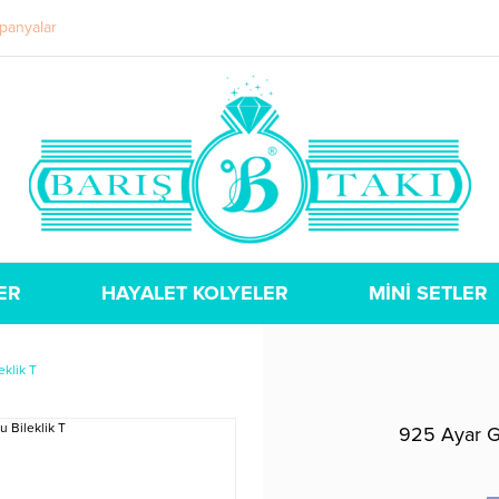
panyalar
ER
HAYALET KOLYELER
MİNİ SETLER
eklik T
925 Ayar Gü