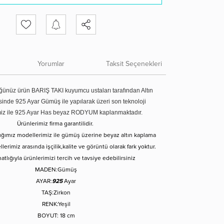
Yorumlar
Taksit Seçenekleri
ünüz ürün BARIŞ TAKI kuyumcu ustaları tarafından Altın
tesinde 925 Ayar Gümüş ile yapılarak üzeri son teknoloji
miz ile 925 Ayar Has beyaz RODYUM kaplanmaktadır.
Ürünlerimiz firma garantilidir.
tığımız modellerimiz ile gümüş üzerine beyaz altın kaplama
erimiz arasında işçilik,kalite ve görüntü olarak fark yoktur.
atlığıyla ürünlerimizi tercih ve tavsiye edebilirsiniz
MADEN:Gümüş
AYAR:
925
Ayar
TAŞ:Zirkon
RENK:Yeşil
BOYUT: 18 cm