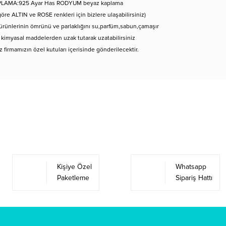
LAMA:925 Ayar Has RODYUM beyaz kaplama
göre ALTIN ve ROSE renkleri için bizlere ulaşabilirsiniz)
rünlerinin ömrünü ve parlaklığını su,parfüm,sabun,çamaşır
 kimyasal maddelerden uzak tutarak uzatabilirsiniz
iz firmamızın özel kutuları içerisinde gönderilecektir.
Bu ürüne ilk yorumu siz yapın!
Yorum Yaz
Kişiye Özel
Whatsapp
Paketleme
Sipariş Hattı