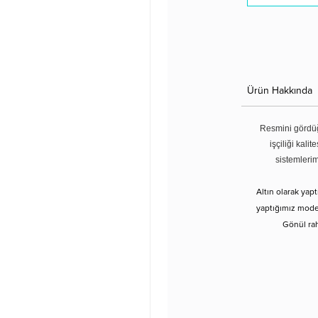
Ürün Hakkında
Resmini gördüğ
işçiliği kali
sistemleri
Altın olarak yap
yaptığımız modell
Gönül rah