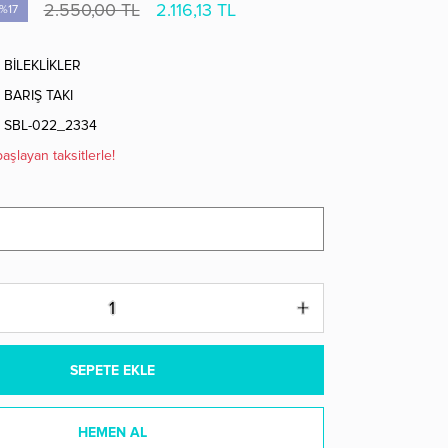
2.550,00 TL
2.116,13 TL
%17
BİLEKLİKLER
BARIŞ TAKI
SBL-022_2334
aşlayan taksitlerle!
SEPETE EKLE
HEMEN AL