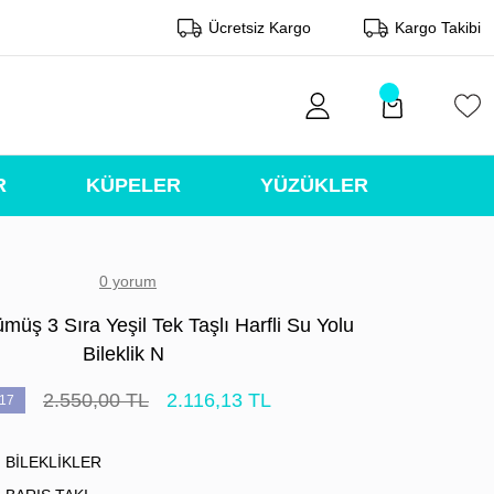
Ücretsiz Kargo
Kargo Takibi
R
KÜPELER
YÜZÜKLER
0 yorum
üş 3 Sıra Yeşil Tek Taşlı Harfli Su Yolu
Bileklik N
2.550,00 TL
2.116,13 TL
17
BİLEKLİKLER