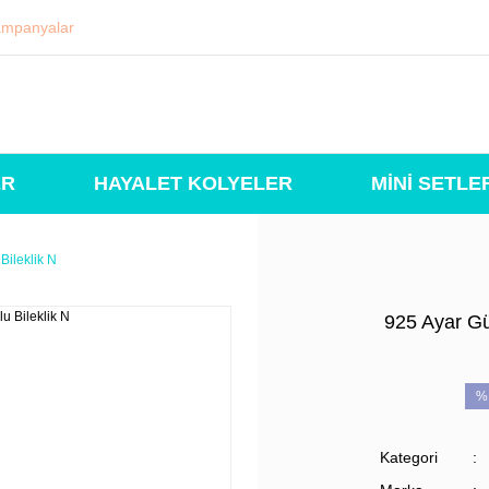
mpanyalar
ER
HAYALET KOLYELER
MİNİ SETLE
Bileklik N
925 Ayar Güm
%
Kategori