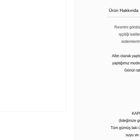
Ürün Hakkında
Resmini gördüğ
işçiliği kali
sistemleri
Altın olarak yap
yaptığımız modell
Gönül rah
KAP
(İsteğinize g
Tüm gümüş takı ü
suyu ve 