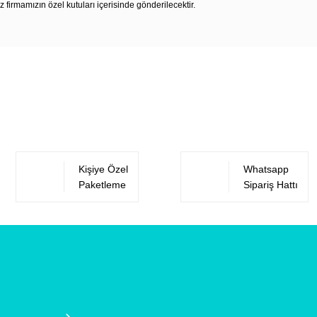
z firmamızın özel kutuları içerisinde gönderilecektir.
Bu ürüne ilk yorumu siz yapın!
Yorum Yaz
Kişiye Özel
Whatsapp
Paketleme
Sipariş Hattı