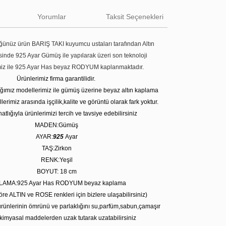
Yorumlar
Taksit Seçenekleri
ünüz ürün BARIŞ TAKI kuyumcu ustaları tarafından Altın
tesinde 925 Ayar Gümüş ile yapılarak üzeri son teknoloji
miz ile 925 Ayar Has beyaz RODYUM kaplanmaktadır.
Ürünlerimiz firma garantilidir.
tığımız modellerimiz ile gümüş üzerine beyaz altın kaplama
erimiz arasında işçilik,kalite ve görüntü olarak fark yoktur.
atlığıyla ürünlerimizi tercih ve tavsiye edebilirsiniz
MADEN:Gümüş
AYAR:
925
Ayar
TAŞ:Zirkon
RENK:Yeşil
BOYUT: 18 cm
LAMA:925 Ayar Has RODYUM beyaz kaplama
öre ALTIN ve ROSE renkleri için bizlere ulaşabilirsiniz)
rünlerinin ömrünü ve parlaklığını su,parfüm,sabun,çamaşır
kimyasal maddelerden uzak tutarak uzatabilirsiniz