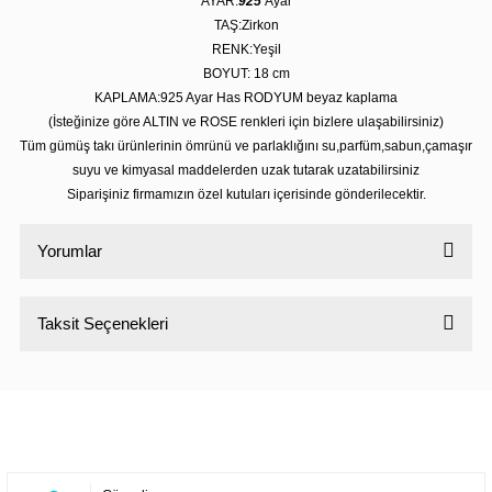
AYAR:
925
Ayar
TAŞ:Zirkon
RENK:Yeşil
BOYUT: 18 cm
KAPLAMA:925 Ayar Has RODYUM beyaz kaplama
(İsteğinize göre ALTIN ve ROSE renkleri için bizlere ulaşabilirsiniz)
Tüm gümüş takı ürünlerinin ömrünü ve parlaklığını su,parfüm,sabun,çamaşır
suyu ve kimyasal maddelerden uzak tutarak uzatabilirsiniz
Siparişiniz firmamızın özel kutuları içerisinde gönderilecektir.
Yorumlar
Taksit Seçenekleri
Bu ürüne ilk yorumu siz yapın!
Yorum Yaz