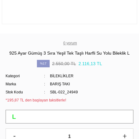
0 yorum
925 Ayar Gümüş 3 Sıra Yeşil Tek Taşlı Harfli Su Yolu Bileklik L
2.550,00 TL
2.116,13 TL
%17
Kategori
BİLEKLİKLER
Marka
BARIŞ TAKI
Stok Kodu
SBL-022_24949
*195,87 TL den başlayan taksitlerle!