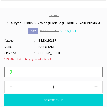
0 yorum
925 Ayar Gümüş 3 Sıra Yeşil Tek Taşlı Harfli Su Yolu Bileklik J
2.550,00 TL
2.116,13 TL
%17
Kategori
BİLEKLİKLER
Marka
BARIŞ TAKI
Stok Kodu
SBL-022_61080
*195,87 TL den başlayan taksitlerle!
SEPETE EKLE