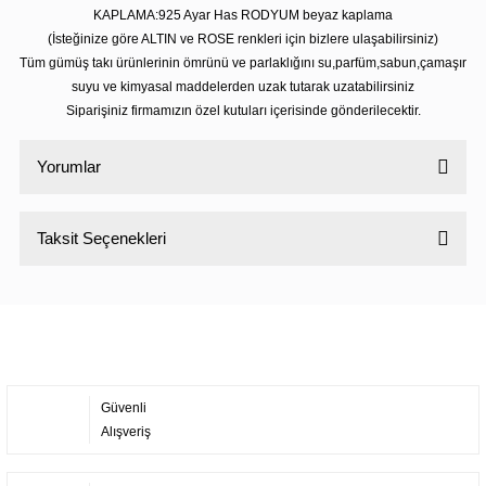
KAPLAMA:925 Ayar Has RODYUM beyaz kaplama
(İsteğinize göre ALTIN ve ROSE renkleri için bizlere ulaşabilirsiniz)
Tüm gümüş takı ürünlerinin ömrünü ve parlaklığını su,parfüm,sabun,çamaşır
suyu ve kimyasal maddelerden uzak tutarak uzatabilirsiniz
Siparişiniz firmamızın özel kutuları içerisinde gönderilecektir.
Yorumlar
Taksit Seçenekleri
Bu ürüne ilk yorumu siz yapın!
Yorum Yaz
Güvenli
Alışveriş