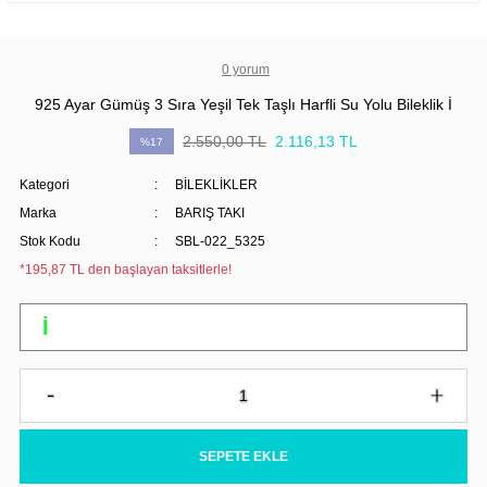
0 yorum
925 Ayar Gümüş 3 Sıra Yeşil Tek Taşlı Harfli Su Yolu Bileklik İ
2.550,00 TL
2.116,13 TL
%17
Kategori
BİLEKLİKLER
Marka
BARIŞ TAKI
Stok Kodu
SBL-022_5325
*195,87 TL den başlayan taksitlerle!
SEPETE EKLE