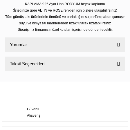
KAPLAMA:925 Ayar Has RODYUM beyaz kaplama
(İsteğinize göre ALTIN ve ROSE renkleri için bizlere ulaşabilirsiniz)
Tüm gümüş takı ürünlerinin ömrünü ve parlaklığını su,parfüm,sabun,çamaşır
suyu ve kimyasal maddelerden uzak tutarak uzatabilirsiniz
Siparişiniz firmamızın özel kutuları içerisinde gönderilecektir.
Yorumlar
Taksit Seçenekleri
Bu ürüne ilk yorumu siz yapın!
Yorum Yaz
Güvenli
Alışveriş