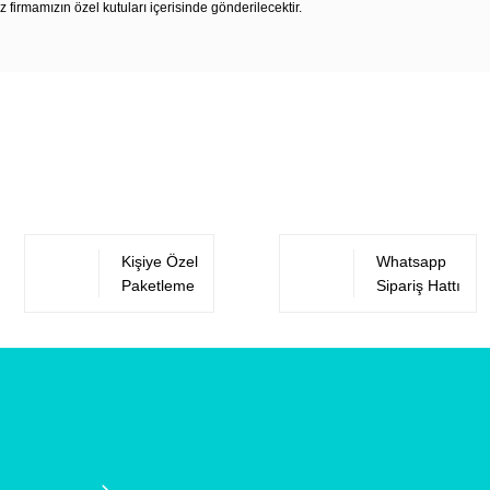
z firmamızın özel kutuları içerisinde gönderilecektir.
Bu ürüne ilk yorumu siz yapın!
Yorum Yaz
Kişiye Özel
Whatsapp
Paketleme
Sipariş Hattı