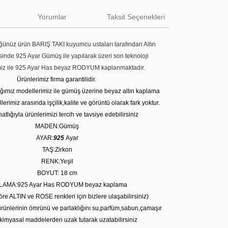
Yorumlar
Taksit Seçenekleri
ünüz ürün BARIŞ TAKI kuyumcu ustaları tarafından Altın
tesinde 925 Ayar Gümüş ile yapılarak üzeri son teknoloji
miz ile 925 Ayar Has beyaz RODYUM kaplanmaktadır.
Ürünlerimiz firma garantilidir.
tığımız modellerimiz ile gümüş üzerine beyaz altın kaplama
erimiz arasında işçilik,kalite ve görüntü olarak fark yoktur.
atlığıyla ürünlerimizi tercih ve tavsiye edebilirsiniz
MADEN:Gümüş
AYAR:
925
Ayar
TAŞ:Zirkon
RENK:Yeşil
BOYUT: 18 cm
LAMA:925 Ayar Has RODYUM beyaz kaplama
öre ALTIN ve ROSE renkleri için bizlere ulaşabilirsiniz)
rünlerinin ömrünü ve parlaklığını su,parfüm,sabun,çamaşır
kimyasal maddelerden uzak tutarak uzatabilirsiniz