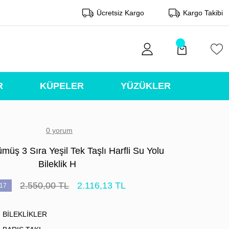
Ücretsiz Kargo
Kargo Takibi
R
KÜPELER
YÜZÜKLER
0 yorum
üş 3 Sıra Yeşil Tek Taşlı Harfli Su Yolu
Bileklik H
2.550,00 TL
2.116,13 TL
17
BİLEKLİKLER