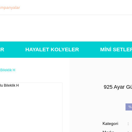
mpanyalar
ER
HAYALET KOLYELER
MİNİ SETLE
Bileklik H
925 Ayar Güm
%
Kategori