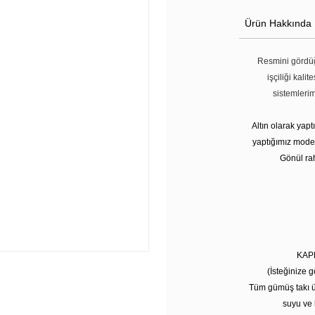
Ürün Hakkında
Resmini gördüğ
işçiliği kali
sistemleri
Altın olarak yap
yaptığımız modell
Gönül rah
KAP
(İsteğinize g
Tüm gümüş takı ü
suyu ve 