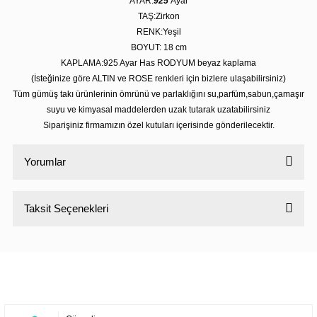
AYAR:
925
Ayar
TAŞ:Zirkon
RENK:Yeşil
BOYUT: 18
cm
KAPLAMA:925 Ayar Has RODYUM beyaz kaplama
(İsteğinize göre ALTIN ve ROSE renkleri için bizlere ulaşabilirsiniz)
Tüm gümüş takı ürünlerinin ömrünü ve parlaklığını su,parfüm,sabun,çamaşır
suyu ve kimyasal maddelerden uzak tutarak uzatabilirsiniz
Siparişiniz firmamızın özel kutuları içerisinde gönderilecektir.
Yorumlar
Taksit Seçenekleri
Bu ürüne ilk yorumu siz yapın!
Yorum Yaz