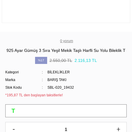
0 yorum
925 Ayar Gümüş 3 Sıra Yeşil Mekik Taşlı Harfli Su Yolu Bileklik T
2.550,00 TL
2.116,13 TL
%17
Kategori
BİLEKLİKLER
Marka
BARIŞ TAKI
Stok Kodu
SBL-020_19432
*195,87 TL den başlayan taksitlerle!