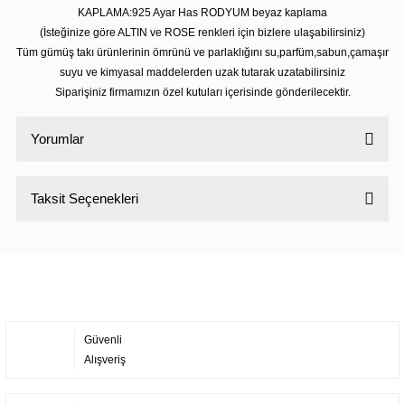
KAPLAMA:925 Ayar Has RODYUM beyaz kaplama
(İsteğinize göre ALTIN ve ROSE renkleri için bizlere ulaşabilirsiniz)
Tüm gümüş takı ürünlerinin ömrünü ve parlaklığını su,parfüm,sabun,çamaşır
suyu ve kimyasal maddelerden uzak tutarak uzatabilirsiniz
Siparişiniz firmamızın özel kutuları içerisinde gönderilecektir.
Yorumlar
Taksit Seçenekleri
Bu ürüne ilk yorumu siz yapın!
Yorum Yaz
Güvenli
Alışveriş