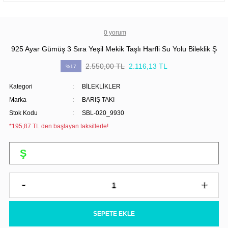
0 yorum
925 Ayar Gümüş 3 Sıra Yeşil Mekik Taşlı Harfli Su Yolu Bileklik Ş
2.550,00 TL
2.116,13 TL
%17
Kategori
BİLEKLİKLER
Marka
BARIŞ TAKI
Stok Kodu
SBL-020_9930
*195,87 TL den başlayan taksitlerle!
SEPETE EKLE