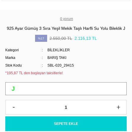
0 yorum
925 Ayar Gümüş 3 Sıra Yeşil Mekik Taşlı Harfli Su Yolu Bileklik J
2.550,00 TL
2.116,13 TL
%17
Kategori
BİLEKLİKLER
Marka
BARIŞ TAKI
Stok Kodu
SBL-020_29415
*195,87 TL den başlayan taksitlerle!
SEPETE EKLE