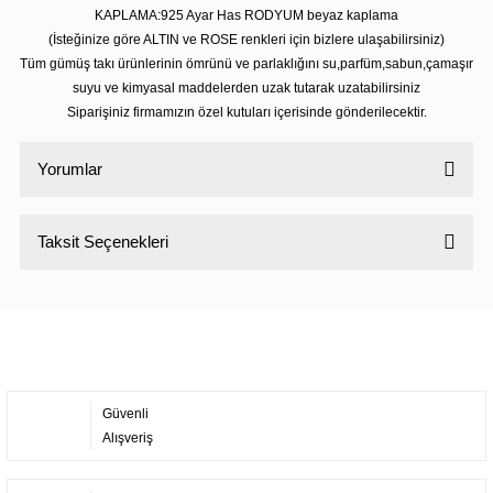
KAPLAMA:925 Ayar Has RODYUM beyaz kaplama
(İsteğinize göre ALTIN ve ROSE renkleri için bizlere ulaşabilirsiniz)
Tüm gümüş takı ürünlerinin ömrünü ve parlaklığını su,parfüm,sabun,çamaşır
suyu ve kimyasal maddelerden uzak tutarak uzatabilirsiniz
Siparişiniz firmamızın özel kutuları içerisinde gönderilecektir.
Yorumlar
Taksit Seçenekleri
Bu ürüne ilk yorumu siz yapın!
Yorum Yaz
Güvenli
Alışveriş