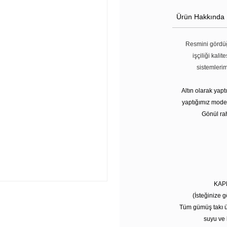
Ürün Hakkında
Resmini gördüğ
işçiliği kali
sistemleri
Altın olarak yap
yaptığımız modell
Gönül rah
KAP
(İsteğinize g
Tüm gümüş takı ü
suyu ve 