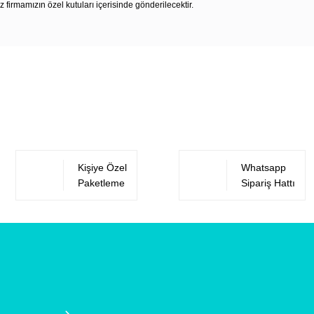
z firmamızın özel kutuları içerisinde gönderilecektir.
Bu ürüne ilk yorumu siz yapın!
Yorum Yaz
Kişiye Özel
Whatsapp
Paketleme
Sipariş Hattı