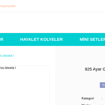
mpanyalar
ER
HAYALET KOLYELER
MİNİ SETLE
u Bileklik İ
925 Ayar G
%
Kategori