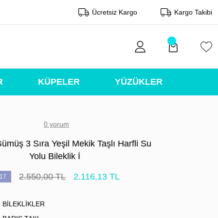
Ücretsiz Kargo
Kargo Takibi
R
KÜPELER
YÜZÜKLER
0 yorum
ümüş 3 Sıra Yeşil Mekik Taşlı Harfli Su
Yolu Bileklik İ
2.550,00 TL
2.116,13 TL
17
BİLEKLİKLER