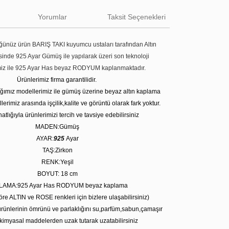
Yorumlar
Taksit Seçenekleri
ünüz ürün BARIŞ TAKI kuyumcu ustaları tarafından Altın
tesinde 925 Ayar Gümüş ile yapılarak üzeri son teknoloji
miz ile 925 Ayar Has beyaz RODYUM kaplanmaktadır.
Ürünlerimiz firma garantilidir.
tığımız modellerimiz ile gümüş üzerine beyaz altın kaplama
erimiz arasında işçilik,kalite ve görüntü olarak fark yoktur.
atlığıyla ürünlerimizi tercih ve tavsiye edebilirsiniz
MADEN:Gümüş
AYAR:
925
Ayar
TAŞ:Zirkon
RENK:Yeşil
BOYUT: 18
cm
LAMA:925 Ayar Has RODYUM beyaz kaplama
öre ALTIN ve ROSE renkleri için bizlere ulaşabilirsiniz)
rünlerinin ömrünü ve parlaklığını su,parfüm,sabun,çamaşır
kimyasal maddelerden uzak tutarak uzatabilirsiniz