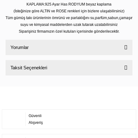
KAPLAMA:925 Ayar Has RODYUM beyaz kaplama
(İsteğinize göre ALTIN ve ROSE renkleri için bizlere ulaşabilirsiniz)
Tüm gümüş takı ürünlerinin ömrünü ve parlaklığını su,parfüm,sabun,çamaşır
suyu ve kimyasal maddelerden uzak tutarak uzatabilirsiniz
Siparişiniz firmamızın özel kutuları içerisinde gönderilecektir.
Yorumlar
Taksit Seçenekleri
Bu ürüne ilk yorumu siz yapın!
Yorum Yaz
Güvenli
Alışveriş