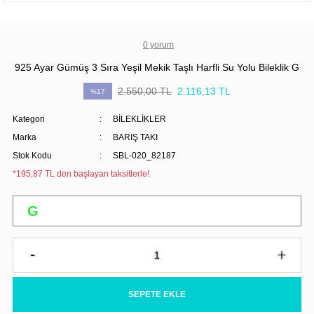
0 yorum
925 Ayar Gümüş 3 Sıra Yeşil Mekik Taşlı Harfli Su Yolu Bileklik G
2.550,00 TL
2.116,13 TL
%17
Kategori
BİLEKLİKLER
Marka
BARIŞ TAKI
Stok Kodu
SBL-020_82187
*195,87 TL den başlayan taksitlerle!
SEPETE EKLE