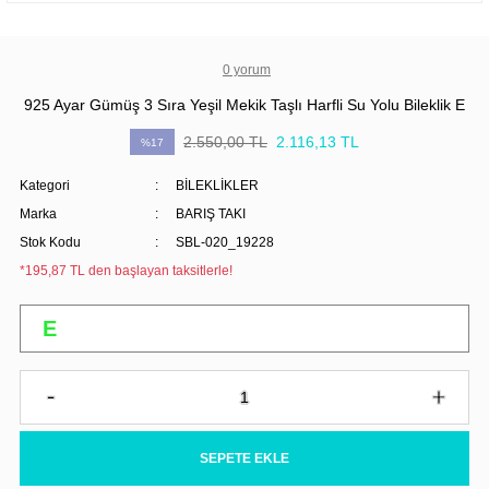
0 yorum
925 Ayar Gümüş 3 Sıra Yeşil Mekik Taşlı Harfli Su Yolu Bileklik E
2.550,00 TL
2.116,13 TL
%17
Kategori
BİLEKLİKLER
Marka
BARIŞ TAKI
Stok Kodu
SBL-020_19228
*195,87 TL den başlayan taksitlerle!
SEPETE EKLE