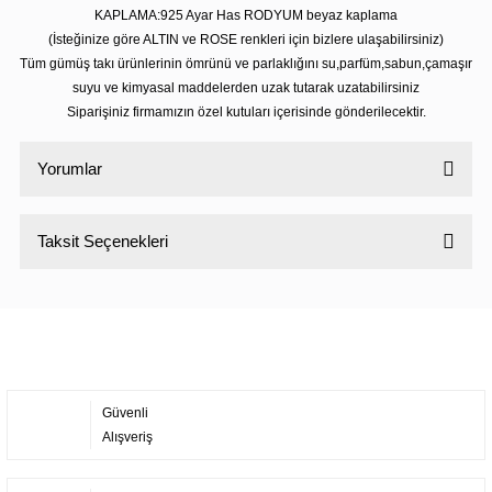
KAPLAMA:925 Ayar Has RODYUM beyaz kaplama
(İsteğinize göre ALTIN ve ROSE renkleri için bizlere ulaşabilirsiniz)
Tüm gümüş takı ürünlerinin ömrünü ve parlaklığını su,parfüm,sabun,çamaşır
suyu ve kimyasal maddelerden uzak tutarak uzatabilirsiniz
Siparişiniz firmamızın özel kutuları içerisinde gönderilecektir.
Yorumlar
Taksit Seçenekleri
Bu ürüne ilk yorumu siz yapın!
Yorum Yaz
Güvenli
Alışveriş