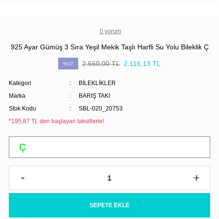
0 yorum
925 Ayar Gümüş 3 Sıra Yeşil Mekik Taşlı Harfli Su Yolu Bileklik Ç
2.550,00 TL
2.116,13 TL
%17
Kategori
BİLEKLİKLER
Marka
BARIŞ TAKI
Stok Kodu
SBL-020_20753
*195,87 TL den başlayan taksitlerle!
SEPETE EKLE