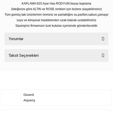
KAPLAMA:925 Ayar Has RODYUM beyaz kaplama
(İsteğinize göre ALTIN ve ROSE renkleri için bizlere ulaşabilirsiniz)
Tüm gümüş takı ürünlerinin ömrünü ve parlaklığını su,parfüm,sabun,çamaşır
suyu ve kimyasal maddelerden uzak tutarak uzatabilirsiniz
Siparişiniz firmamızın özel kutuları içerisinde gönderilecektir.
Yorumlar
Taksit Seçenekleri
Bu ürüne ilk yorumu siz yapın!
Yorum Yaz
Güvenli
Alışveriş