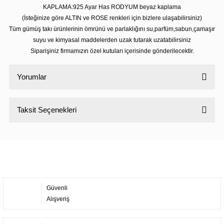
KAPLAMA:925 Ayar Has RODYUM beyaz kaplama
(İsteğinize göre ALTIN ve ROSE renkleri için bizlere ulaşabilirsiniz)
Tüm gümüş takı ürünlerinin ömrünü ve parlaklığını su,parfüm,sabun,çamaşır
suyu ve kimyasal maddelerden uzak tutarak uzatabilirsiniz
Siparişiniz firmamızın özel kutuları içerisinde gönderilecektir.
Yorumlar
Taksit Seçenekleri
Bu ürüne ilk yorumu siz yapın!
Yorum Yaz
Güvenli
Alışveriş