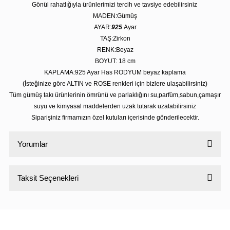
Gönül rahatlığıyla ürünlerimizi tercih ve tavsiye edebilirsiniz
MADEN:Gümüş
AYAR:
925
Ayar
TAŞ:Zirkon
RENK:Beyaz
BOYUT: 18 cm
KAPLAMA:925 Ayar Has RODYUM beyaz kaplama
(İsteğinize göre ALTIN ve ROSE renkleri için bizlere ulaşabilirsiniz)
Tüm gümüş takı ürünlerinin ömrünü ve parlaklığını su,parfüm,sabun,çamaşır
suyu ve kimyasal maddelerden uzak tutarak uzatabilirsiniz
Siparişiniz firmamızın özel kutuları içerisinde gönderilecektir.
Yorumlar
Taksit Seçenekleri
Bu ürüne ilk yorumu siz yapın!
Yorum Yaz