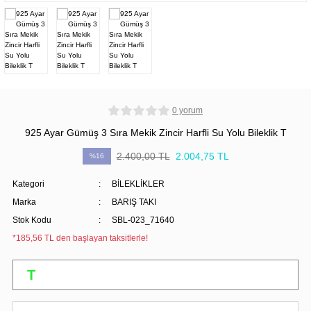
0 yorum
925 Ayar Gümüş 3 Sıra Mekik Zincir Harfli Su Yolu Bileklik T
2.400,00 TL
2.004,75 TL
%16
Kategori
BİLEKLİKLER
Marka
BARIŞ TAKI
Stok Kodu
SBL-023_71640
*185,56 TL den başlayan taksitlerle!