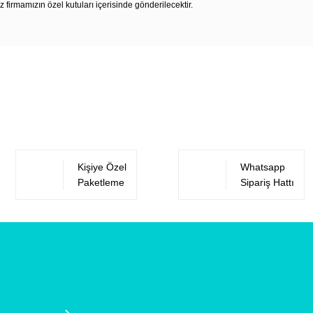
z firmamızın özel kutuları içerisinde gönderilecektir.
Bu ürüne ilk yorumu siz yapın!
Yorum Yaz
Kişiye Özel
Whatsapp
Paketleme
Sipariş Hattı