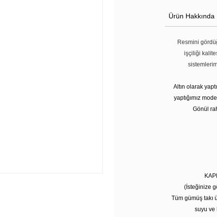
Ürün Hakkında
Resmini gördüğ
işçiliği kali
sistemleri
Altın olarak yap
yaptığımız modell
Gönül rah
KAP
(İsteğinize g
Tüm gümüş takı ü
suyu ve 