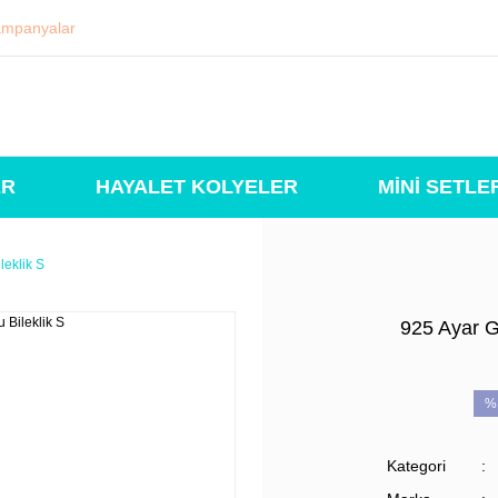
mpanyalar
ER
HAYALET KOLYELER
MİNİ SETLE
leklik S
925 Ayar G
%
Kategori