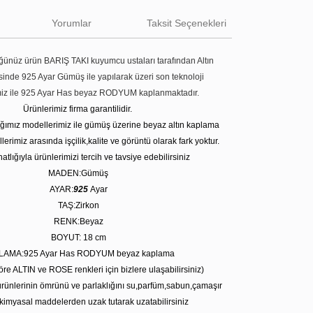
Yorumlar
Taksit Seçenekleri
ünüz ürün BARIŞ TAKI kuyumcu ustaları tarafından Altın
tesinde 925 Ayar Gümüş ile yapılarak üzeri son teknoloji
miz ile 925 Ayar Has beyaz RODYUM kaplanmaktadır.
Ürünlerimiz firma garantilidir.
tığımız modellerimiz ile gümüş üzerine beyaz altın kaplama
erimiz arasında işçilik,kalite ve görüntü olarak fark yoktur.
atlığıyla ürünlerimizi tercih ve tavsiye edebilirsiniz
MADEN:Gümüş
AYAR:
925
Ayar
TAŞ:Zirkon
RENK:Beyaz
BOYUT: 18 cm
LAMA:925 Ayar Has RODYUM beyaz kaplama
öre ALTIN ve ROSE renkleri için bizlere ulaşabilirsiniz)
rünlerinin ömrünü ve parlaklığını su,parfüm,sabun,çamaşır
kimyasal maddelerden uzak tutarak uzatabilirsiniz