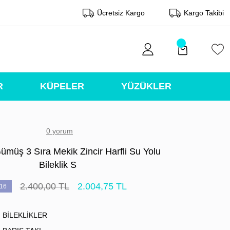
Ücretsiz Kargo
Kargo Takibi
R
KÜPELER
YÜZÜKLER
0 yorum
ümüş 3 Sıra Mekik Zincir Harfli Su Yolu
Bileklik S
2.400,00 TL
2.004,75 TL
16
BİLEKLİKLER