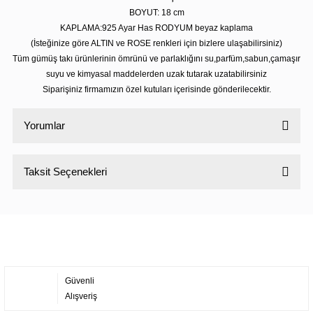
BOYUT: 18
cm
KAPLAMA:925 Ayar Has RODYUM beyaz kaplama
(İsteğinize göre ALTIN ve ROSE renkleri için bizlere ulaşabilirsiniz)
Tüm gümüş takı ürünlerinin ömrünü ve parlaklığını su,parfüm,sabun,çamaşır
suyu ve kimyasal maddelerden uzak tutarak uzatabilirsiniz
Siparişiniz firmamızın özel kutuları içerisinde gönderilecektir.
Yorumlar
Taksit Seçenekleri
Bu ürüne ilk yorumu siz yapın!
Yorum Yaz
Güvenli
Alışveriş