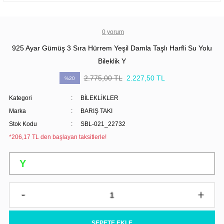
0 yorum
925 Ayar Gümüş 3 Sıra Hürrem Yeşil Damla Taşlı Harfli Su Yolu
Bileklik Y
2.775,00 TL
2.227,50 TL
%20
Kategori
BİLEKLİKLER
Marka
BARIŞ TAKI
Stok Kodu
SBL-021_22732
*206,17 TL den başlayan taksitlerle!
SEPETE EKLE