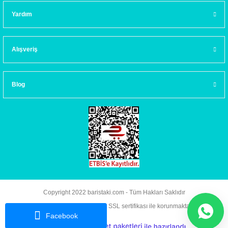
Yardım
Alışveriş
Blog
Copyright 2022 baristaki.com - Tüm Hakları Saklıdır
Kredi kartı bilgileriniz 256bit SSL sertifikası ile korunmaktadır.
Facebook
ideasoft
ile
e-