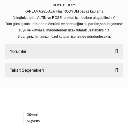
BOYUT: 18
cm
KAPLAMA:925 Ayar Has RODYUM beyaz kaplama
(İsteğinize göre ALTIN ve ROSE renkleri için bizlere ulaşabilirsiniz)
Tüm gümüş takı ürünlerinin ömrünü ve parlaklığını su,parfüm,sabun,çamaşır
suyu ve kimyasal maddelerden uzak tutarak uzatabilirsiniz
Siparişiniz firmamızın özel kutuları içerisinde gönderilecektir.
Yorumlar
Taksit Seçenekleri
Bu ürüne ilk yorumu siz yapın!
Yorum Yaz
Güvenli
Alışveriş