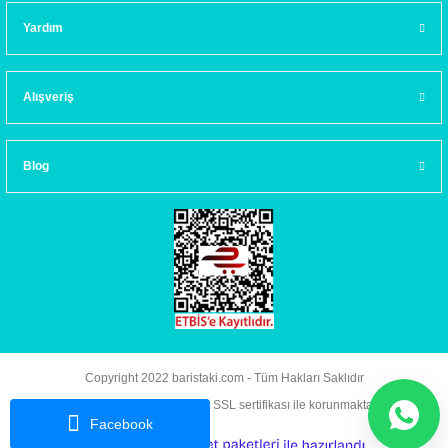
Yardım
Alışveriş
Blog
Copyright 2022 baristaki.com - Tüm Hakları Saklıdır
Kredi kartı bilgileriniz 256bit SSL sertifikası ile korunmaktadır.
Facebook
ideasoft
ile
e-