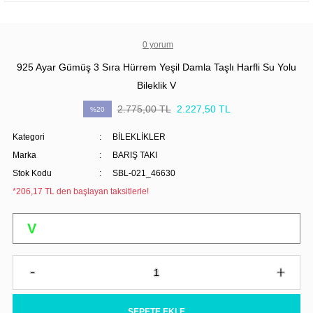
0 yorum
925 Ayar Gümüş 3 Sıra Hürrem Yeşil Damla Taşlı Harfli Su Yolu
Bileklik V
2.775,00 TL
2.227,50 TL
%20
Kategori
BİLEKLİKLER
Marka
BARIŞ TAKI
Stok Kodu
SBL-021_46630
*206,17 TL den başlayan taksitlerle!
SEPETE EKLE