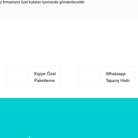
z firmamızın özel kutuları içerisinde gönderilecektir.
Bu ürüne ilk yorumu siz yapın!
Yorum Yaz
Kişiye Özel
Whatsapp
Paketleme
Sipariş Hattı