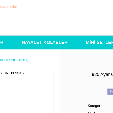
mpanyalar
ER
HAYALET KOLYELER
MİNİ SETLE
li Su Yolu Bileklik Ş
925 Ayar 
%
Kategori