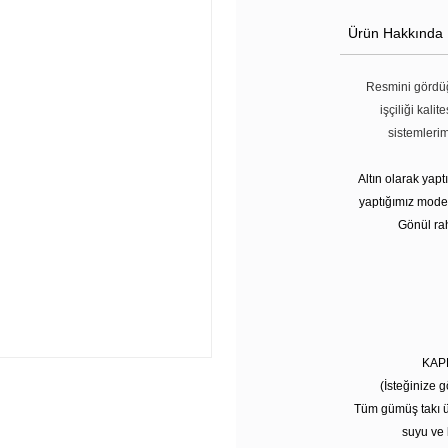
Ürün Hakkında
Resmini gördüğ
işçiliği kali
sistemleri
Altın olarak yap
yaptığımız modell
Gönül rah
KAP
(İsteğinize g
Tüm gümüş takı ü
suyu ve 