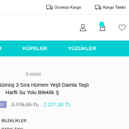
Ücretsiz Kargo
Kargo Takibi
R
KÜPELER
YÜZÜKLER
0 yorum
Gümüş 3 Sıra Hürrem Yeşil Damla Taşlı
Harfli Su Yolu Bileklik Ş
2.775,00 TL
2.227,50 TL
20
BİLEKLİKLER