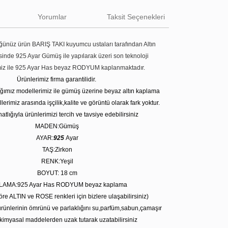
Yorumlar
Taksit Seçenekleri
ünüz ürün BARIŞ TAKI kuyumcu ustaları tarafından Altın
tesinde 925 Ayar Gümüş ile yapılarak üzeri son teknoloji
miz ile 925 Ayar Has beyaz RODYUM kaplanmaktadır.
Ürünlerimiz firma garantilidir.
tığımız modellerimiz ile gümüş üzerine beyaz altın kaplama
erimiz arasında işçilik,kalite ve görüntü olarak fark yoktur.
atlığıyla ürünlerimizi tercih ve tavsiye edebilirsiniz
MADEN:Gümüş
AYAR:
925
Ayar
TAŞ:Zirkon
RENK:Yeşil
BOYUT: 18
cm
LAMA:925 Ayar Has RODYUM beyaz kaplama
öre ALTIN ve ROSE renkleri için bizlere ulaşabilirsiniz)
rünlerinin ömrünü ve parlaklığını su,parfüm,sabun,çamaşır
kimyasal maddelerden uzak tutarak uzatabilirsiniz